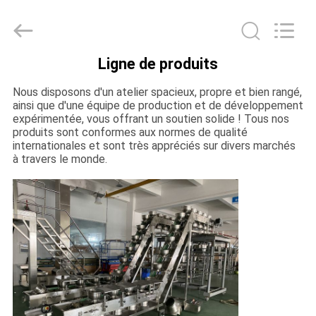
TOUPACK
INTELLIGENT
EQUIPMENT
CO.,
LTD.
All
Ligne de produits
Rights
MAISON
Reserved.
Nous disposons d'un atelier spacieux, propre et bien rangé,
ainsi que d'une équipe de production et de développement
PRODUITS
expérimentée, vous offrant un soutien solide ! Tous nos
produits sont conformes aux normes de qualité
internationales et sont très appréciés sur divers marchés
à travers le monde.
À
PROPOS
DE
NOUS
VISITE
D'USINE