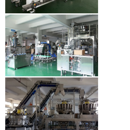
CONTRÔLE
DE
QUALITÉ
CONTACTEZ-
NOUS
NOUVELLES
CAS
DEMANDEZ
UN DEVIS