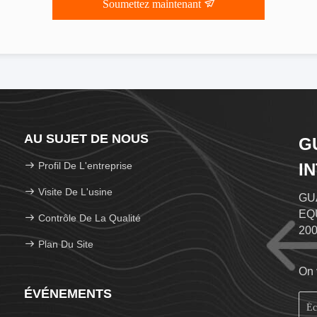
Soumettez maintenant
AU SUJET DE NOUS
G
Profil De L'entreprise
I
L
Visite De L'usine
GU
EQU
Contrôle De La Qualité
200
Plan Du Site
l'i
d'e
On 
tec
ÉVÉNEMENTS
ven
lin