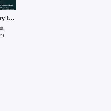
La norme:CE-Rotary table
86L
-21