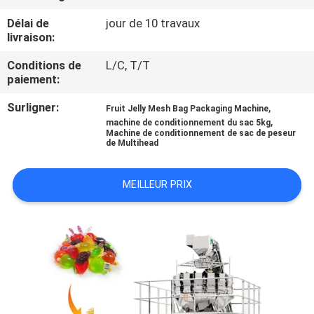
Délai de
jour de 10 travaux
CONTRÔLE
livraison:
DE
Conditions de
L/C, T/T
QUALITÉ
paiement:
Surligner:
,
Fruit Jelly Mesh Bag Packaging Machine
,
CONTACTEZ-
machine de conditionnement du sac 5kg
Machine de conditionnement de sac de peseur
de Multihead
NOUS
MEILLEUR PRIX
NOUVELLES
CAS
DEMANDEZ
UN DEVIS