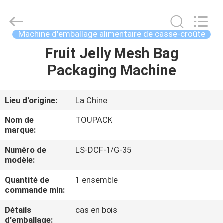
TOUPACK
INTELLIGENT
EQUIPMENT
CO.,
LTD.
Machine d'emballage alimentaire de casse-croûte
All
Rights
Fruit Jelly Mesh Bag
MAISON
Reserved.
Packaging Machine
PRODUITS
Lieu d'origine:
La Chine
À
Nom de
TOUPACK
PROPOS
marque:
DE
Numéro de
LS-DCF-1/G-35
modèle:
NOUS
Quantité de
1 ensemble
commande min:
VISITE
Détails
cas en bois
D'USINE
d'emballage: