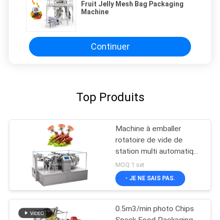
Fruit Jelly Mesh Bag Packaging
Machine
Continuer
Top Produits
Machine à emballer
rotatoire de vide de
station multi automatique
pour le casse-croûte
MOQ:1 set
- JE NE SAIS PAS.
0.5m3/min photo Chips
Snack Food Packaging