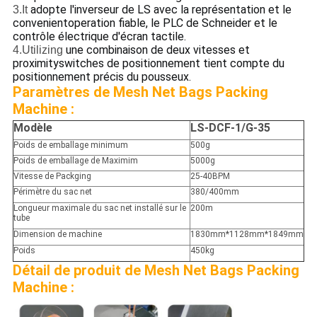
adopte l'inverseur de LS avec la représentation et le
3.It
convenientoperation fiable, le PLC de Schneider et le
contrôle électrique d'écran tactile.
une combinaison de deux vitesses et
4.Utilizing
proximityswitches de positionnement tient compte du
positionnement précis du pousseux.
Paramètres de Mesh Net Bags Packing
Machine :
Modèle
LS-DCF-1/G-35
Poids de emballage minimum
500g
Poids de emballage de Maximim
5000g
Vitesse de Packging
25-40BPM
Périmètre du sac net
380/400mm
Longueur maximale du sac net installé sur le
200m
tube
Dimension de machine
1830mm*1128mm*1849mm
Poids
450kg
Détail de produit de Mesh Net Bags Packing
Machine :