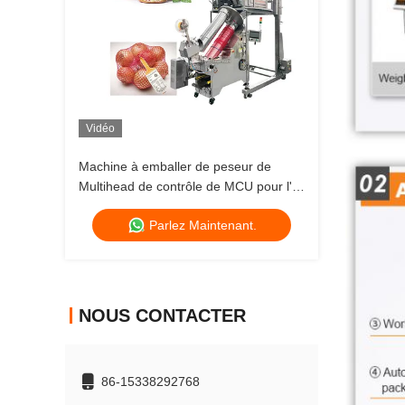
Vidéo
Machine à emballer de peseur de
Multihead de contrôle de MCU pour l'ail
Ginger Intelligent Net d'oignon
Parlez Maintenant.
NOUS CONTACTER
86-15338292768