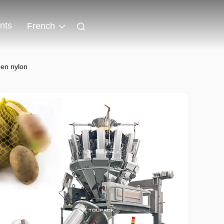
nts
French
 en nylon