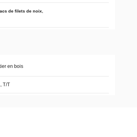
,
cs de filets de noix
tier en bois
, T/T