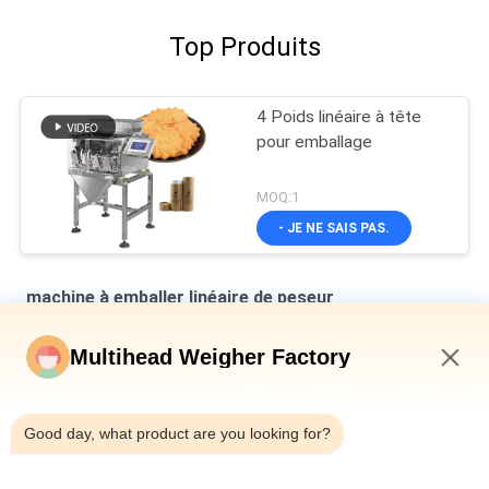
Top Produits
4 Poids linéaire à tête
pour emballage
MOQ:1
- JE NE SAIS PAS.
machine à emballer linéaire de peseur
8 peseur linéaire des trémies 0.5L 1.2L pour Mesh Material Like
Multihead Weigher Factory
Salt Sugar minuscule
4:27 PM
Peseuse linéaire automatique à quatre têtes SUS304 35BMP
Pour peser 1000g de produit
Good day, what product are you looking for?
La machine à emballer principale simple du peseur IP65 pour le
melon sème le thé de chrysanthème