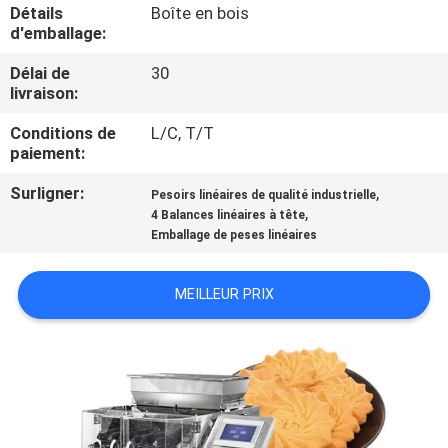
Détails
Boîte en bois
d'emballage:
CONTRÔLE
Délai de
30
DE
livraison:
QUALITÉ
Conditions de
L/C, T/T
paiement:
CONTACTEZ-
Surligner:
,
Pesoirs linéaires de qualité industrielle
NOUS
,
4 Balances linéaires à tête
Emballage de peses linéaires
NOUVELLES
MEILLEUR PRIX
CAS
DEMANDEZ
UN DEVIS