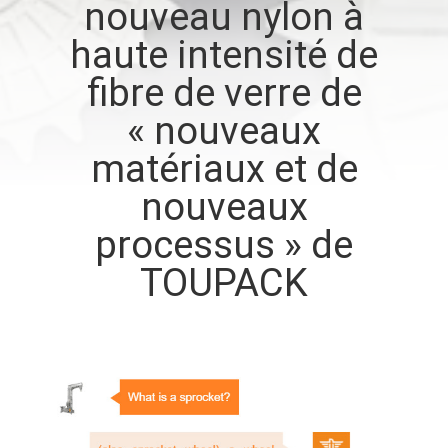
nouveau nylon à
haute intensité de
CONTRÔLE
DE
fibre de verre de
QUALITÉ
« nouveaux
matériaux et de
CONTACTEZ-
nouveaux
NOUS
processus » de
TOUPACK
NOUVELLES
CAS
DEMANDEZ
UN DEVIS