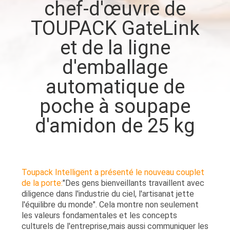
chef-d'œuvre de
TOUPACK GateLink
CONTRÔLE
DE
et de la ligne
QUALITÉ
d'emballage
automatique de
CONTACTEZ-
poche à soupape
NOUS
d'amidon de 25 kg
NOUVELLES
Toupack Intelligent a présenté le nouveau couplet
CAS
de la porte:
"Des gens bienveillants travaillent avec
diligence dans l'industrie du ciel, l'artisanat jette
l'équilibre du monde". Cela montre non seulement
DEMANDEZ
les valeurs fondamentales et les concepts
UN DEVIS
culturels de l'entreprise,mais aussi communiquer les