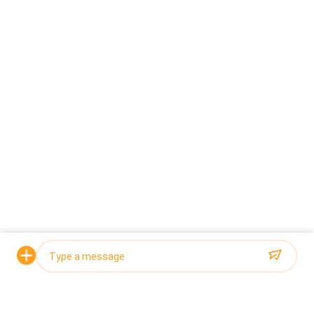
1、 Caractéristiques fonctionnelles
Emballage entièrement automatisé: il réalise
le processus entièrement automatisé du
comptage de l'amidon à l'emballage et au
scellement des sacs, sans intervention
manuelle, ce qui améliore l'efficacité de la
production;
Mesure précise: le système permet de
Demandez un devis
mesurer avec précision le poids de chaque
sac pour s'assurer que la quantité d'amidon
est conforme aux exigences;