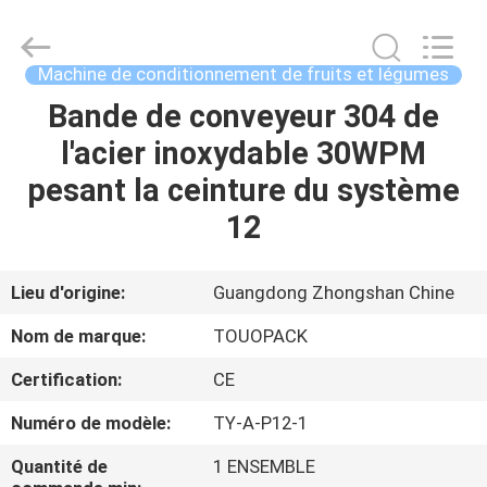
TOUPACK
INTELLIGENT
EQUIPMENT
CO.,
LTD.
Machine de conditionnement de fruits et légumes
All
Rights
Bande de conveyeur 304 de
MAISON
Reserved.
l'acier inoxydable 30WPM
PRODUITS
pesant la ceinture du système
12
À
PROPOS
Lieu d'origine:
Guangdong Zhongshan Chine
DE
Nom de marque:
TOUOPACK
NOUS
Certification:
CE
Numéro de modèle:
TY-A-P12-1
VISITE
D'USINE
Quantité de
1 ENSEMBLE