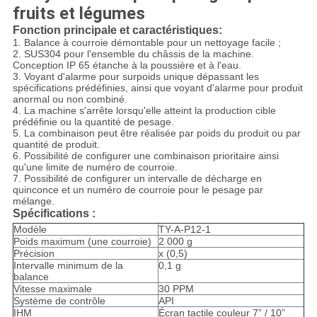
fruits et légumes
Fonction principale et caractéristiques
:
1. Balance à courroie démontable pour un nettoyage facile ;
2. SUS304 pour l'ensemble du châssis de la machine.
Conception IP 65 étanche à la poussière et à l'eau.
3. Voyant d'alarme pour surpoids unique dépassant les
spécifications prédéfinies, ainsi que voyant d'alarme pour produit
anormal ou non combiné.
4. La machine s'arrête lorsqu'elle atteint la production cible
prédéfinie ou la quantité de pesage.
5. La combinaison peut être réalisée par poids du produit ou par
quantité de produit.
6. Possibilité de configurer une combinaison prioritaire ainsi
qu'une limite de numéro de courroie.
7. Possibilité de configurer un intervalle de décharge en
quinconce et un numéro de courroie pour le pesage par
mélange.
Spécifications :
Modèle
TY-A-P12-1
Poids maximum (une courroie)
2 000 g
Précision
x (0,5)
Intervalle minimum de la
0,1 g
balance
Vitesse maximale
30 PPM
Système de contrôle
API
IHM
Écran tactile couleur 7” / 10”