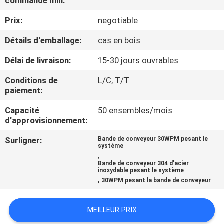
commande min:
Prix:
negotiable
CONTRÔLE
DE
Détails d'emballage:
cas en bois
QUALITÉ
Délai de livraison:
15-30 jours ouvrables
Conditions de
L/C, T/T
CONTACTEZ-
paiement:
NOUS
Capacité
50 ensembles/mois
d'approvisionnement:
NOUVELLES
Surligner:
Bande de conveyeur 30WPM pesant le
système
,
Bande de conveyeur 304 d'acier
CAS
inoxydable pesant le système
,
30WPM pesant la bande de conveyeur
DEMANDEZ
MEILLEUR PRIX
UN DEVIS