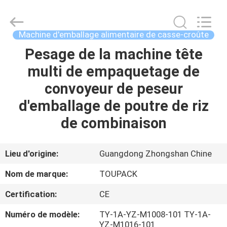
TOUPACK
INTELLIGENT
EQUIPMENT
CO.,
LTD.
Machine d'emballage alimentaire de casse-croûte
All
Rights
Pesage de la machine tête
MAISON
Reserved.
multi de empaquetage de
PRODUITS
convoyeur de peseur
d'emballage de poutre de riz
À
de combinaison
PROPOS
DE
Lieu d'origine:
Guangdong Zhongshan Chine
NOUS
Nom de marque:
TOUPACK
Certification:
CE
VISITE
Numéro de modèle:
TY-1A-YZ-M1008-101 TY-1A-
D'USINE
YZ-M1016-101