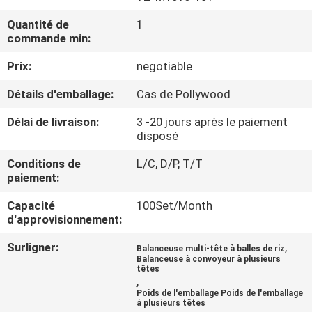
Quantité de
1
CONTRÔLE
commande min:
DE
Prix:
negotiable
QUALITÉ
Détails d'emballage:
Cas de Pollywood
CONTACTEZ-
Délai de livraison:
3 -20 jours après le paiement
disposé
NOUS
Conditions de
L/C, D/P, T/T
paiement:
NOUVELLES
Capacité
100Set/Month
d'approvisionnement:
CAS
Surligner:
,
Balanceuse multi-tête à balles de riz
Balanceuse à convoyeur à plusieurs
têtes
DEMANDEZ
,
Poids de l'emballage Poids de l'emballage
UN DEVIS
à plusieurs têtes