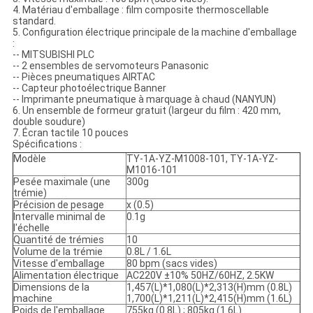
4. Matériau d'emballage : film composite thermoscellable
standard.
5. Configuration électrique principale de la machine d'emballage
:
-- MITSUBISHI PLC
-- 2 ensembles de servomoteurs Panasonic
-- Pièces pneumatiques AIRTAC
-- Capteur photoélectrique Banner
-- Imprimante pneumatique à marquage à chaud (NANYUN)
6. Un ensemble de formeur gratuit (largeur du film : 420 mm,
double soudure)
7. Écran tactile 10 pouces
Spécifications :
Modèle
TY-1A-YZ-M1008-101, TY-1A-YZ-
M1016-101
Pesée maximale (une
300g
trémie)
Précision de pesage
x (0.5)
Intervalle minimal de
0.1g
l'échelle
Quantité de trémies
10
Volume de la trémie
0.8L / 1.6L
Vitesse d'emballage
80 bpm (sacs vides)
Alimentation électrique
AC220V ±10% 50HZ/60HZ, 2.5KW
Dimensions de la
1,457(L)*1,080(L)*2,313(H)mm (0.8L)
machine
1,700(L)*1,211(L)*2,415(H)mm (1.6L)
Poids de l'emballage
755kg (0.8L) ; 805kg (1.6L)