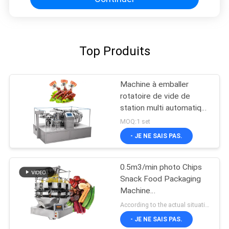
Top Produits
Machine à emballer
rotatoire de vide de
station multi automatique
pour le casse-croûte
MOQ:1 set
- JE NE SAIS PAS.
0.5m3/min photo Chips
Snack Food Packaging
Machine
L1400*W1000*H1800mm
According to the actual situation MOQ:1 set
- JE NE SAIS PAS.