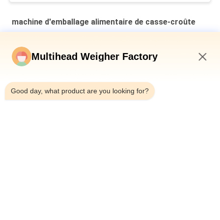
machine d'emballage alimentaire de casse-croûte
Ligne d'emballage de peses à têtes multiples pour noix de
cajou
Multihead Weigher Factory
Machine automatique d'emballage de collations Pour les
12:23 PM
collations
Good day, what product are you looking for?
Le système de contrôle mou de PLC d'acier inoxydable Sugar
Production Line With adaptent la capacité aux besoins du
client
Catégories populaires
Tous
Machine À Emballer 
Peseuse Associative
De Peseur De 
Multihead
Machine À Emballer 
Machine 
Linéaire De Peseur
D'emballage 
Alimentaire De 