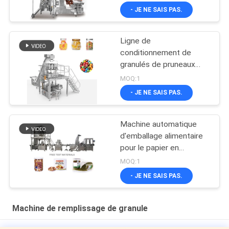
- JE NE SAIS PAS.
Ligne de
conditionnement de
granulés de pruneaux
séchés de haute
MOQ:1
précision en bouteille
- JE NE SAIS PAS.
plastique pour bonbons,
pop-corn, collations,
remplissage de bocaux
Machine automatique
et de boîtes
d'emballage alimentaire
pour le papier en
aluminium boîtes d'étain
MOQ:1
poudre de noix sauce
- JE NE SAIS PAS.
remplissage scellant
boîtes de couture
Machine de remplissage de granule