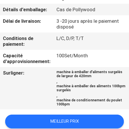
Détails d'emballage:
Cas de Pollywood
CONTRÔLE
Délai de livraison:
3 -20 jours après le paiement
DE
disposé
QUALITÉ
Conditions de
L/C, D/P, T/T
paiement:
CONTACTEZ-
Capacité
100Set/Month
NOUS
d'approvisionnement:
Surligner:
machine à emballer d'aliments surgelés
de largeur de 420mm
NOUVELLES
,
machine à emballer des aliments 100bpm
surgelés
,
CAS
machine de conditionnement du poulet
100bpm
DEMANDEZ
MEILLEUR PRIX
UN DEVIS