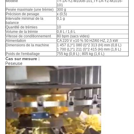
Modèle
TY-1A-YZ-M1008-101,TY-1A-YZ-M1016-
101
Pesée maximale (une trémie)
300 g
Précision de pesage
x (0,5)
Intervalle minimal de la
0,1 g
balance
Quantité de trémies
10
Volume de la trémie
0,8 L / 1,6 L
Vitesse de conditionnement
80 bpm (sacs vides)
Alimentation
CA 220 V ±10 % 50 HZ/60 HZ, 2,5 kW
Dimensions de la machine
1 457 (L)*1 080 (l)*2 313 (H) mm (0,8 L)
1 700 (L)*1 211 (l)*2 415 (H) mm (1,6 L)
Poids de l'emballage
755 kg (0,8 L) ; 805 kg (1,6 L)
Cas sur mesure :
Peseuse