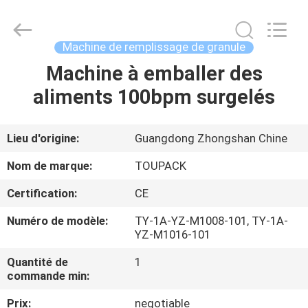
TOUPACK
INTELLIGENT
EQUIPMENT
CO.,
LTD.
Machine de remplissage de granule
All
Rights
Machine à emballer des
MAISON
Reserved.
aliments 100bpm surgelés
PRODUITS
Lieu d'origine:
Guangdong Zhongshan Chine
À
Nom de marque:
TOUPACK
PROPOS
Certification:
CE
DE
Numéro de modèle:
TY-1A-YZ-M1008-101, TY-1A-
NOUS
YZ-M1016-101
Quantité de
1
VISITE
commande min:
D'USINE
Prix:
negotiable