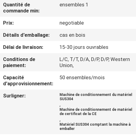
Quantité de
ensembles 1
commande min:
CONTRÔLE
Prix:
negotiable
DE
QUALITÉ
Détails d'emballage:
cas en bois
Délai de livraison:
15-30 jours ouvrables
CONTACTEZ-
Conditions de
L/C, T/T, D/A, D/P, D/P, Western
NOUS
paiement:
Union,
Capacité
50 ensembles/mois
NOUVELLES
d'approvisionnement:
Surligner:
Machine de conditionnement du matériel
SUS304
CAS
,
Machine de conditionnement de matériel
de certificat de la CE
,
DEMANDEZ
Matériel SUS304 comptant la machine à
emballer
UN DEVIS