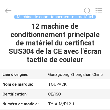
TOUPACK
INTELLIGENT
EQUIPMENT
CO.,
LTD.
Machine de conditionnement de matériel
All
Rights
12 machine de
MAISON
Reserved.
conditionnement principale
PRODUITS
de matériel du certificat
SUS304 de la CE avec l'écran
À
tactile de couleur
PROPOS
DE
Lieu d'origine:
Gunagdong Zhongshan Chine
NOUS
Nom de marque:
TOUPACK
Certification:
CE/ISO
VISITE
Numéro de modèle:
TY-A-M/P12-1
D'USINE