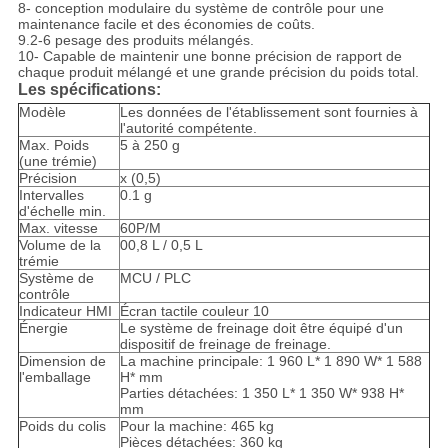
8- conception modulaire du système de contrôle pour une
maintenance facile et des économies de coûts.
9.2-6 pesage des produits mélangés.
10- Capable de maintenir une bonne précision de rapport de
chaque produit mélangé et une grande précision du poids total.
Les spécifications:
Modèle
Les données de l'établissement sont fournies à
l'autorité compétente.
Max. Poids
5 à 250 g
(une trémie)
Précision
x (0,5)
Intervalles
0.1 g
d'échelle min.
Max. vitesse
60P/M
Volume de la
00,8 L / 0,5 L
trémie
Système de
MCU / PLC
contrôle
Indicateur HMI
Écran tactile couleur 10
Énergie
Le système de freinage doit être équipé d'un
dispositif de freinage de freinage.
Dimension de
La machine principale: 1 960 L* 1 890 W* 1 588
l'emballage
H* mm
Parties détachées: 1 350 L* 1 350 W* 938 H*
mm
Poids du colis
Pour la machine: 465 kg
Pièces détachées: 360 kg