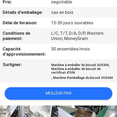
Prix:
negotiable
CONTRÔLE
Détails d'emballage:
cas en bois
DE
Délai de livraison:
15-30 jours ouvrables
QUALITÉ
Conditions de
L/C, T/T, D/A, D/P, Western
paiement:
Union, MoneyGram
CONTACTEZ-
Capacité
50 ensembles/mois
d'approvisionnement:
NOUS
Surligner:
,
Machine à emballer du biscuit SUS304
Machine à emballer de biscuit de
NOUVELLES
certificat d'OIN
,
Machine d'emballage du biscuit SUS304
CAS
MEILLEUR PRIX
DEMANDEZ
UN DEVIS