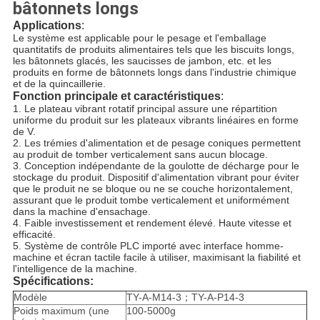
bâtonnets longs
Applications
:
Le système est applicable pour le pesage et l'emballage
quantitatifs de produits alimentaires tels que les biscuits longs,
les bâtonnets glacés, les saucisses de jambon, etc. et les
produits en forme de bâtonnets longs dans l'industrie chimique
et de la quincaillerie.
Fonction principale et caractéristiques
:
1. Le plateau vibrant rotatif principal assure une répartition
uniforme du produit sur les plateaux vibrants linéaires en forme
de V.
2. Les trémies d'alimentation et de pesage coniques permettent
au produit de tomber verticalement sans aucun blocage.
3. Conception indépendante de la goulotte de décharge pour le
stockage du produit. Dispositif d'alimentation vibrant pour éviter
que le produit ne se bloque ou ne se couche horizontalement,
assurant que le produit tombe verticalement et uniformément
dans la machine d'ensachage.
4. Faible investissement et rendement élevé. Haute vitesse et
efficacité.
5. Système de contrôle PLC importé avec interface homme-
machine et écran tactile facile à utiliser, maximisant la fiabilité et
l'intelligence de la machine.
Spécifications:
Modèle
TY-A-M14-3；TY-A-P14-3
Poids maximum (une
100-5000g