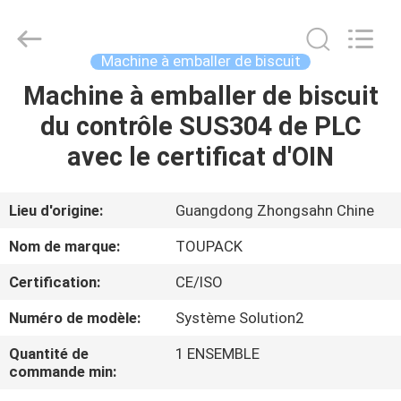
TOUPACK
INTELLIGENT
EQUIPMENT
CO.,
LTD.
Machine à emballer de biscuit
All
Rights
Machine à emballer de biscuit
MAISON
Reserved.
du contrôle SUS304 de PLC
PRODUITS
avec le certificat d'OIN
À
Lieu d'origine:
Guangdong Zhongsahn Chine
PROPOS
Nom de marque:
TOUPACK
DE
Certification:
CE/ISO
NOUS
Numéro de modèle:
Système Solution2
VISITE
Quantité de
1 ENSEMBLE
commande min:
D'USINE