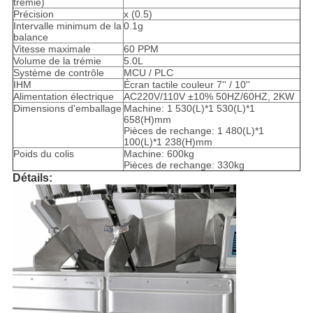
trémie)
Précision
x (0.5)
Intervalle minimum de la
0.1g
balance
Vitesse maximale
60 PPM
Volume de la trémie
5.0L
Système de contrôle
MCU / PLC
IHM
Écran tactile couleur 7'' / 10''
Alimentation électrique
AC220V/110V ±10% 50HZ/60HZ, 2KW
Dimensions d'emballage
Machine: 1 530(L)*1 530(L)*1
658(H)mm
Pièces de rechange: 1 480(L)*1
100(L)*1 238(H)mm
Poids du colis
Machine: 600kg
Pièces de rechange: 330kg
Détails: