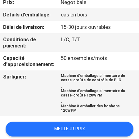
Prix:
Negotibale
CONTRÔLE
Détails d'emballage:
cas en bois
DE
Délai de livraison:
15-30 jours ouvrables
QUALITÉ
Conditions de
L/C, T/T
paiement:
CONTACTEZ-
Capacité
50 ensembles/mois
d'approvisionnement:
NOUS
Surligner:
Machine d'emballage alimentaire de
casse-croûte de contrôle de PLC
NOUVELLES
,
Machine d'emballage alimentaire du
casse-croûte 120WPM
,
CAS
Machine à emballer des bonbons
120WPM
DEMANDEZ
MEILLEUR PRIX
UN DEVIS