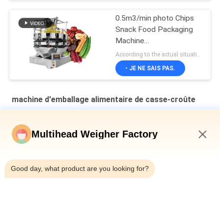
0.5m3/min photo Chips
Snack Food Packaging
Machine
L1400*W1000*H1800mm
According to the actual situation MOQ:1 set
- JE NE SAIS PAS.
machine d'emballage alimentaire de casse-croûte
Ligne d'emballage de peses à têtes multiples pour noix de
cajou
Multihead Weigher Factory
Machine automatique d'emballage de collations Pour les
9:37 AM
collations
Good day, what product are you looking for?
Le système de contrôle mou de PLC d'acier inoxydable Sugar
Production Line With adaptent la capacité aux besoins du
client
Catégories populaires
Tous