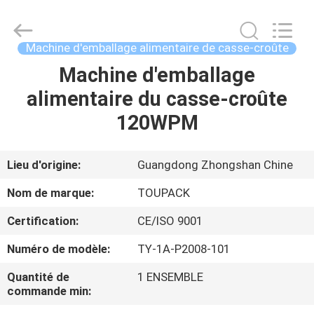
TOUPACK
INTELLIGENT
EQUIPMENT
CO.,
LTD.
Machine d'emballage alimentaire de casse-croûte
All
Rights
Machine d'emballage
MAISON
Reserved.
alimentaire du casse-croûte
PRODUITS
120WPM
À
Lieu d'origine:
Guangdong Zhongshan Chine
PROPOS
Nom de marque:
TOUPACK
DE
Certification:
CE/ISO 9001
NOUS
Numéro de modèle:
TY-1A-P2008-101
VISITE
Quantité de
1 ENSEMBLE
commande min:
D'USINE