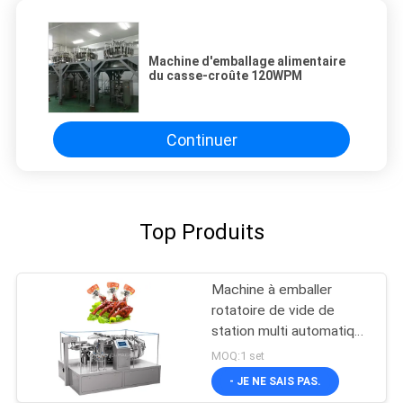
Machine d'emballage alimentaire
du casse-croûte 120WPM
Continuer
Top Produits
Machine à emballer
rotatoire de vide de
station multi automatique
pour le casse-croûte
MOQ:1 set
- JE NE SAIS PAS.