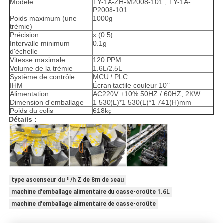
Modèle
TY-1A-ZH-M2008-101 ; TY-1A-
P2008-101
Poids maximum (une
1000g
trémie)
Précision
x (0.5)
Intervalle minimum
0.1g
d'échelle
Vitesse maximale
120 PPM
Volume de la trémie
1.6L/2.5L
Système de contrôle
MCU / PLC
IHM
Écran tactile couleur 10’’
Alimentation
AC220V ±10% 50HZ / 60HZ, 2KW
Dimension d'emballage
1 530(L)*1 530(L)*1 741(H)mm
Poids du colis
618kg
Détails :
type ascenseur du ³ /h Z de 8m de seau
machine d'emballage alimentaire du casse-croûte 1.6L
machine d'emballage alimentaire de casse-croûte