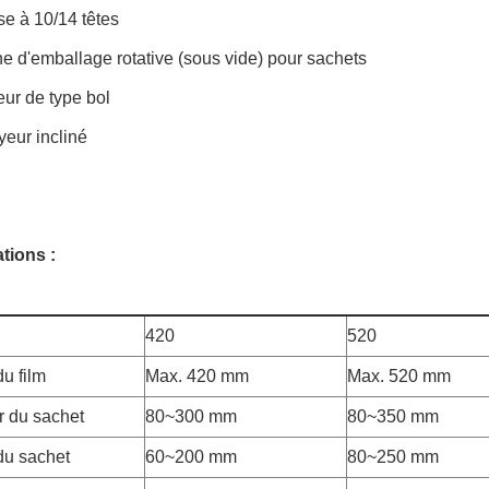
e à 10/14 têtes
e d'emballage rotative (sous vide) pour sachets
eur de type bol
eur incliné
tions :
420
520
u film
Max. 420 mm
Max. 520 mm
 du sachet
80~300 mm
80~350 mm
du sachet
60~200 mm
80~250 mm