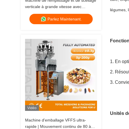
Machine de remplissage et de scellage
verticale à grande vitesse avec
légumes, l
peseuse associative (80-200 sacs/min)
Parlez Maintenant.
Fonction 
1. En opt
2. Résout
3. Convie
Vidéo
Unités d
Machine d'emballage VFFS ultra-
rapide | Mouvement continu de 80 à