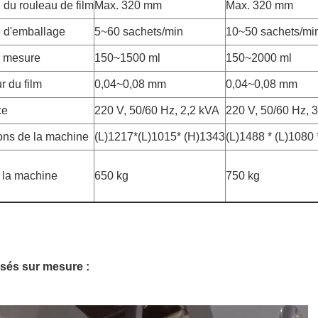
 du rouleau de film
Max. 320 mm
Max. 320 mm
 d'emballage
5~60 sachets/min
10~50 sachets/mi
e mesure
150~1500 ml
150~2000 ml
r du film
0,04~0,08 mm
0,04~0,08 mm
ce
220 V, 50/60 Hz, 2,2 kVA
220 V, 50/60 Hz, 
ns de la machine
(L)1217*(L)1015* (H)1343
(L)1488 * (L)1080
 la machine
650 kg
750 kg
isés sur mesure :