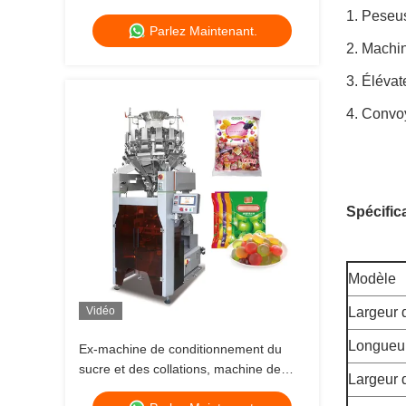
200 BPM
1. Peseus
Parlez Maintenant.
2. Machin
3. Élévat
4. Convoy
Spécifica
Modèle
Vidéo
Largeur d
Longueur
Ex-machine de conditionnement du
sucre et des collations, machine de
Largeur 
conditionnement des granulés,