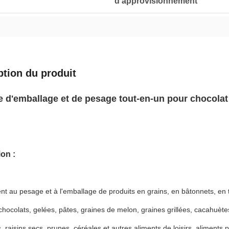
d'approvisionnement
ption du produit
 d'emballage et de pesage tout-en-un pour chocolat 
ion :
ent au pesage et à l'emballage de produits en grains, en bâtonnets, en 
hocolats, gelées, pâtes, graines de melon, graines grillées, cacahuète
s, raisins secs, prunes, céréales et autres aliments de loisirs, aliment