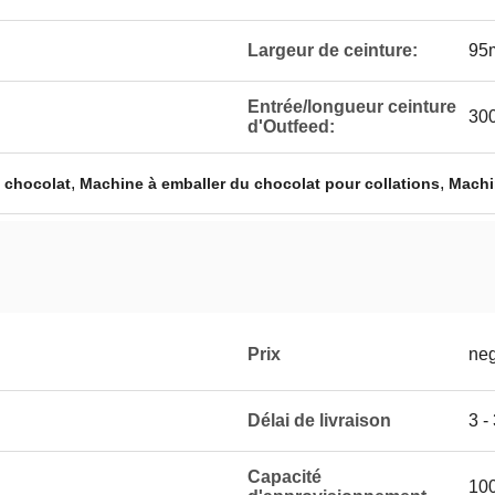
Largeur de ceinture:
95
Entrée/longueur ceinture
30
d'Outfeed:
,
,
 chocolat
Machine à emballer du chocolat pour collations
Machi
Prix
neg
Délai de livraison
3 -
Capacité
10