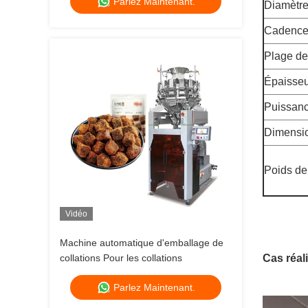
Parlez Maintenant.
machine de conditionnement des
Diamètre
haricots blancs
Cadence
Plage d
Épaisseu
Puissan
Dimensio
Poids de
Vidéo
Machine automatique d'emballage de
collations Pour les collations
Cas réal
Parlez Maintenant.