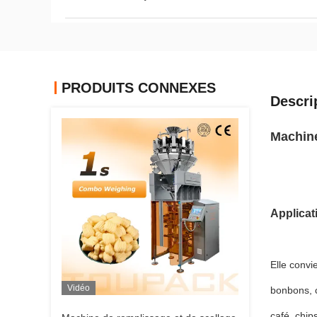
PRODUITS CONNEXES
Descri
Machine
Applicat
Elle convi
Vidéo
bonbons, c
café, chip