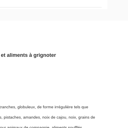
et aliments à grignoter
tranches, globuleux, de forme irrégulière tels que
s, pistaches, amandes, noix de cajou, noix, grains de
s pour animaux de compagnie, aliments soufflés,