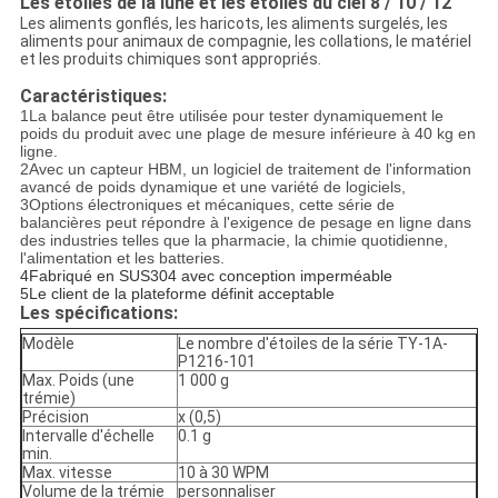
Les étoiles de la lune et les étoiles du ciel 8 / 10 / 12
Les aliments gonflés, les haricots, les aliments surgelés, les
aliments pour animaux de compagnie, les collations, le matériel
et les produits chimiques sont appropriés.
Caractéristiques:
1La balance peut être utilisée pour tester dynamiquement le
poids du produit avec une plage de mesure inférieure à 40 kg en
ligne.
2Avec un capteur HBM, un logiciel de traitement de l'information
avancé de poids dynamique et une variété de logiciels,
3Options électroniques et mécaniques, cette série de
balancières peut répondre à l'exigence de pesage en ligne dans
des industries telles que la pharmacie, la chimie quotidienne,
l'alimentation et les batteries.
4Fabriqué en SUS304 avec conception imperméable
5Le client de la plateforme définit acceptable
Les spécifications:
Modèle
Le nombre d'étoiles de la série TY-1A-
P1216-101
Max. Poids (une
1 000 g
trémie)
Précision
x (0,5)
Intervalle d'échelle
0.1 g
min.
Max. vitesse
10 à 30 WPM
Volume de la trémie
personnaliser