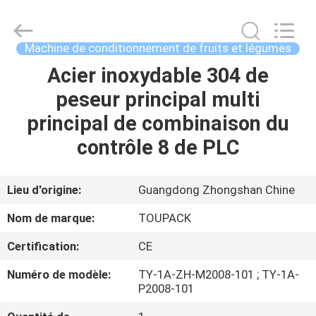
TOUPACK
INTELLIGENT
EQUIPMENT
CO.,
LTD.
Machine de conditionnement de fruits et légumes
All
Rights
Acier inoxydable 304 de
MAISON
Reserved.
peseur principal multi
PRODUITS
principal de combinaison du
contrôle 8 de PLC
À
PROPOS
Lieu d'origine:
Guangdong Zhongshan Chine
DE
Nom de marque:
TOUPACK
NOUS
Certification:
CE
Numéro de modèle:
TY-1A-ZH-M2008-101 ; TY-1A-
VISITE
P2008-101
D'USINE