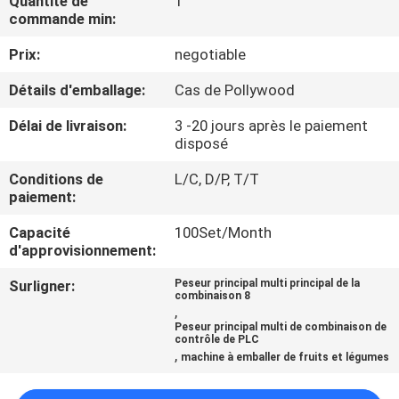
Quantité de
1
commande min:
CONTRÔLE
Prix:
negotiable
DE
Détails d'emballage:
Cas de Pollywood
QUALITÉ
Délai de livraison:
3 -20 jours après le paiement
disposé
CONTACTEZ-
Conditions de
L/C, D/P, T/T
NOUS
paiement:
Capacité
100Set/Month
NOUVELLES
d'approvisionnement:
Surligner:
Peseur principal multi principal de la
combinaison 8
CAS
,
Peseur principal multi de combinaison de
contrôle de PLC
,
DEMANDEZ
machine à emballer de fruits et légumes
UN DEVIS