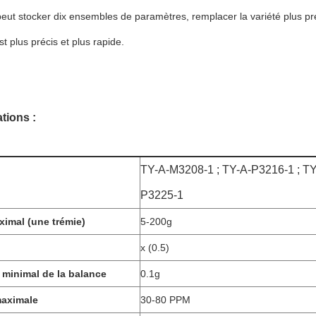
 peut stocker dix ensembles de paramètres, remplacer la variété plus p
est plus précis et plus rapide.
tions :
TY-A-M3208-1 ; TY-A-P3216-1 ; TY
P3225-1
ximal (une trémie)
5-200g
x (0.5)
e minimal de la balance
0.1g
maximale
30-80 PPM