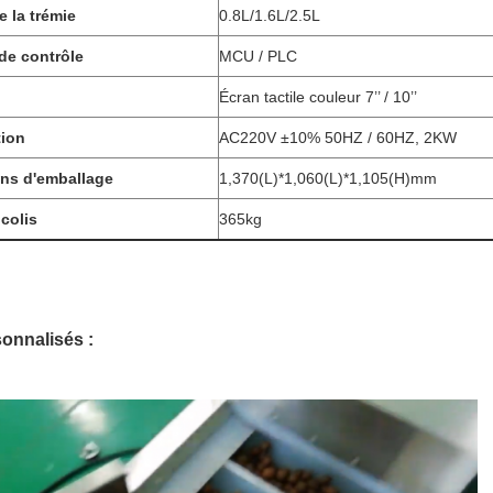
 la trémie
0.8L/1.6L/2.5L
de contrôle
MCU / PLC
Écran tactile couleur 7’’ / 10’’
tion
AC220V ±10% 50HZ / 60HZ, 2KW
ns d'emballage
1,370(L)*1,060(L)*1,105(H)mm
colis
365kg
onnalisés :