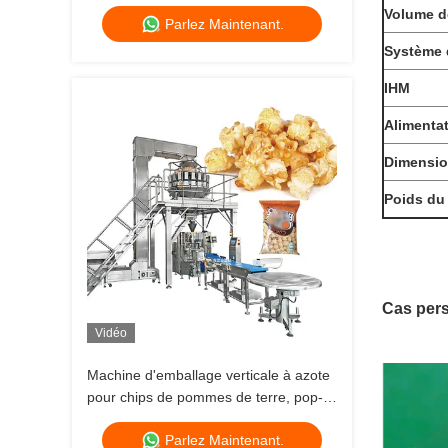
d'emballage des biscuits
Volume de
Parlez Maintenant.
Système 
IHM
Alimenta
Dimensio
Poids du 
Cas pers
Vidéo
Machine d'emballage verticale à azote
pour chips de pommes de terre, pop-
corn et crevettes, entièrement
Parlez Maintenant.
automatique