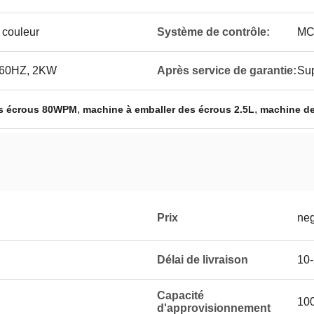
e couleur
Système de contrôle:
MC
60HZ, 2KW
Après service de garantie:
Sup
,
,
es écrous 80WPM
machine à emballer des écrous 2.5L
machine de
Prix
neg
Délai de livraison
10-
Capacité
100
d'approvisionnement