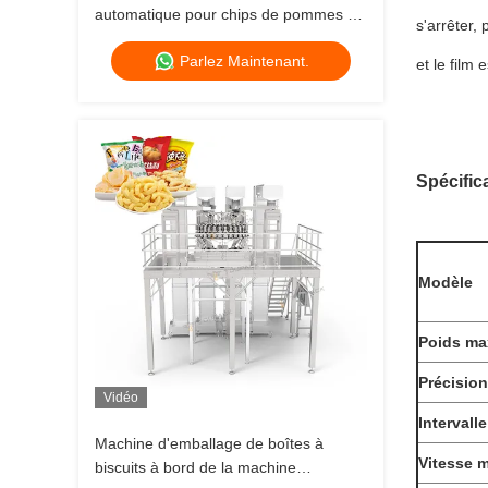
automatique pour chips de pommes de
s'arrêter,
terre, machine d'emballage pour
Parlez Maintenant.
crevettes, frites, machine d'emballage
et le film 
pour aliments soufflés et granulés
Spécifica
Modèle
Poids ma
Précision
Vidéo
Intervall
Machine d'emballage de boîtes à
Vitesse 
biscuits à bord de la machine