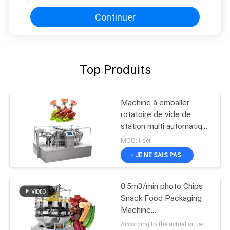
Continuer
Top Produits
Machine à emballer
rotatoire de vide de
station multi automatique
pour le casse-croûte
MOQ:1 set
- JE NE SAIS PAS.
0.5m3/min photo Chips
Snack Food Packaging
Machine
L1400*W1000*H1800mm
According to the actual situation MOQ:1 set