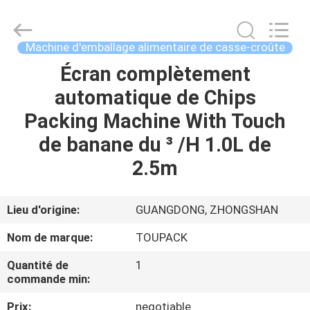
TOUPACK
INTELLIGENT
EQUIPMENT
CO.,
LTD.
Machine d'emballage alimentaire de casse-croûte
All
Rights
Écran complètement
MAISON
Reserved.
automatique de Chips
PRODUITS
Packing Machine With Touch
de banane du ³ /H 1.0L de
À
2.5m
PROPOS
DE
Lieu d'origine:
GUANGDONG, ZHONGSHAN
NOUS
Nom de marque:
TOUPACK
Quantité de
1
VISITE
commande min:
D'USINE
Prix:
negotiable