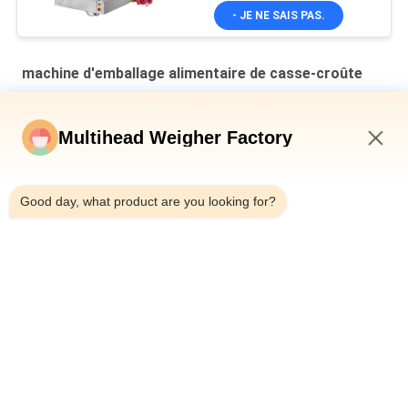
- JE NE SAIS PAS.
machine d'emballage alimentaire de casse-croûte
Ligne d'emballage de peses à têtes multiples pour noix de
cajou
Multihead Weigher Factory
Machine automatique d'emballage de collations Pour les
6:12 PM
collations
Good day, what product are you looking for?
Le système de contrôle mou de PLC d'acier inoxydable Sugar
Production Line With adaptent la capacité aux besoins du
client
Catégories populaires
Tous
Machine À Emballer 
Peseuse Associative
De Peseur De 
Multihead
Machine À Emballer 
Machine 