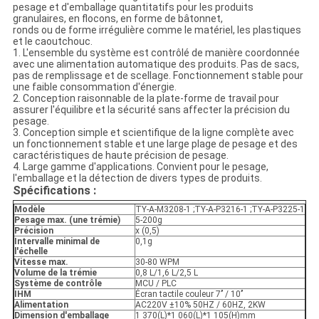
pesage et d'emballage quantitatifs pour les produits
granulaires, en flocons, en forme de bâtonnet,
ronds ou de forme irrégulière comme le matériel, les plastiques
et le caoutchouc.
1. L'ensemble du système est contrôlé de manière coordonnée
avec une alimentation automatique des produits. Pas de sacs,
pas de remplissage et de scellage. Fonctionnement stable pour
une faible consommation d'énergie.
2. Conception raisonnable de la plate-forme de travail pour
assurer l'équilibre et la sécurité sans affecter la précision du
pesage.
3. Conception simple et scientifique de la ligne complète avec
un fonctionnement stable et une large plage de pesage et des
caractéristiques de haute précision de pesage.
4. Large gamme d'applications. Convient pour le pesage,
l'emballage et la détection de divers types de produits.
Spécifications :
Modèle
TY-A-M3208-1 ;TY-A-P3216-1 ;TY-A-P3225-1
Pesage max. (une trémie)
5-200g
Précision
x (0,5)
Intervalle minimal de
0,1g
l'échelle
Vitesse max.
30-80 WPM
Volume de la trémie
0,8 L/1,6 L/2,5 L
Système de contrôle
MCU / PLC
IHM
Écran tactile couleur 7’’ / 10’’
Alimentation
AC220V ±10% 50HZ / 60HZ, 2KW
Dimension d'emballage
1 370(L)*1 060(L)*1 105(H)mm