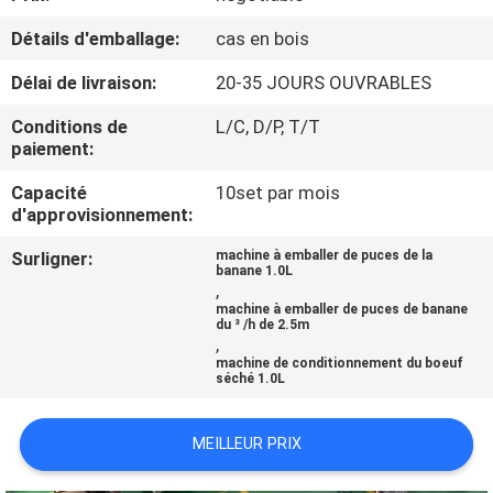
Détails d'emballage:
cas en bois
CONTRÔLE
Délai de livraison:
20-35 JOURS OUVRABLES
DE
QUALITÉ
Conditions de
L/C, D/P, T/T
paiement:
CONTACTEZ-
Capacité
10set par mois
d'approvisionnement:
NOUS
Surligner:
machine à emballer de puces de la
banane 1.0L
,
NOUVELLES
machine à emballer de puces de banane
du ³ /h de 2.5m
,
machine de conditionnement du boeuf
CAS
séché 1.0L
DEMANDEZ
MEILLEUR PRIX
UN DEVIS