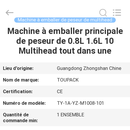
TOUPACK
INTELLIGENT
EQUIPMENT
CO.,
LTD.
Machine à emballer de peseur de multihead
All
Rights
Machine à emballer principale
MAISON
Reserved.
de peseur de 0.8L 1.6L 10
PRODUITS
Multihead tout dans une
À
Lieu d'origine:
Guangdong Zhongshan Chine
PROPOS
Nom de marque:
TOUPACK
DE
Certification:
CE
NOUS
Numéro de modèle:
TY-1A-YZ-M1008-101
VISITE
Quantité de
1 ENSEMBLE
commande min:
D'USINE