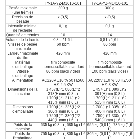
TY-1A-YZ-M1016-101
TY-1A-YZ-M1416-101
Pesée maximale
300 g
300 g
(une trémie)
Précision de
x (0,5)
x (0,5)
pesage
Intervalle minimal
0,1 g
0,1 g
de l'échelle
Quantité de trémies
10
14
Volume de la trémie
0,8 L / 1,6 L
0,8 L / 1,6 L
Vitesse de pesée
60 bpm
80 bpm
maximale
Largeur maximale
420 mm
420 mm
du film
Matériau
film composite
film composite
d'emballage
thermoscellable standard
thermoscellable standard
Vitesse
80 bpm (sacs vides)
100 bpm (sacs vides)
d'emballage
Alimentation
AC220V ±10 % 50 HZ/60
AC220V ±10 % 50 HZ/60
HZ, 2,5 KW
HZ, 3 KW
Dimensions de la
1 457(L)*1 080(L)*2
1 457(L)*1 080(L)*2
machine
313(H)mm (0,8 L)
391(H)mm (0,8 L)
1 700(L)*1 211(L)*2
1 700(L)*1 211(L)*2
415(H)mm (1,6 L)
515(H)mm (1,6 L)
Dimensions
1 700(L)*1 335(L)*2
1 700(L)*1 335(L)*2
d'emballage
300(H)mm (0,8 L)
400(H)mm (0,8 L)
1 750(L)*1 330(L)*2
1 750(L)*1 330(L)*2
440(H)mm (1,6 L)
540(H)mm (1,6 L)
Poids de la
635 kg (0,8 L) ; 685 kg (1,6
655 kg (0,8 L) ; 735 kg (1,6
machine
L)
L)
Poids de
755 kg (0,8 L) ; 805 kg (1,6
805 kg (0,8 L) ; 855 kg (1,6
l'emballage
L)
L)