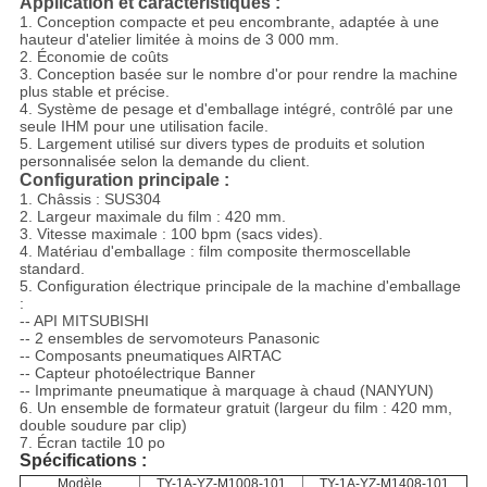
Application et caractéristiques :
1. Conception compacte et peu encombrante, adaptée à une
hauteur d'atelier limitée à moins de 3 000 mm.
2. Économie de coûts
3. Conception basée sur le nombre d'or pour rendre la machine
plus stable et précise.
4. Système de pesage et d'emballage intégré, contrôlé par une
seule IHM pour une utilisation facile.
5. Largement utilisé sur divers types de produits et solution
personnalisée selon la demande du client.
Configuration principale :
1. Châssis : SUS304
2. Largeur maximale du film : 420 mm.
3. Vitesse maximale : 100 bpm (sacs vides).
4. Matériau d'emballage : film composite thermoscellable
standard.
5. Configuration électrique principale de la machine d'emballage
:
-- API MITSUBISHI
-- 2 ensembles de servomoteurs Panasonic
-- Composants pneumatiques AIRTAC
-- Capteur photoélectrique Banner
-- Imprimante pneumatique à marquage à chaud (NANYUN)
6. Un ensemble de formateur gratuit (largeur du film : 420 mm,
double soudure par clip)
7. Écran tactile 10 po
Spécifications :
Modèle
TY-1A-YZ-M1008-101
TY-1A-YZ-M1408-101