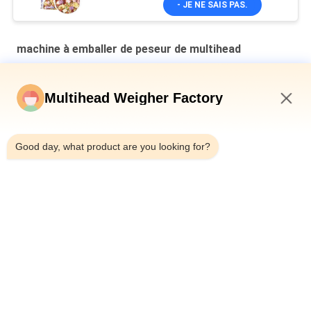
- JE NE SAIS PAS.
machine à emballer de peseur de multihead
Machine d'emballage secondaire à plaque en cavité verticale
multi-tête pesanteur de pain en sac
Multihead Weigher Factory
Machine de remplissage et d'étanchéité automatique pour les
3:40 AM
canettes en fer pour bouteille 10-500g de viande de limace en
conserve
Good day, what product are you looking for?
Machine à peser automatique de type ceinture multi-tête
combinée
Catégories populaires
Tous
Machine À Emballer 
Peseuse Associative
De Peseur De 
Multihead
Machine À Emballer 
Machine 