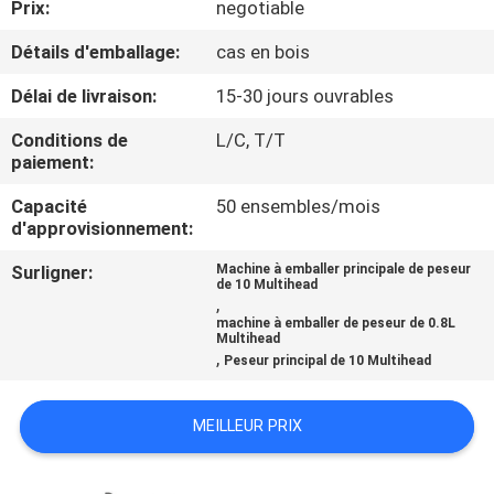
Prix:
negotiable
CONTRÔLE
Détails d'emballage:
cas en bois
DE
Délai de livraison:
15-30 jours ouvrables
QUALITÉ
Conditions de
L/C, T/T
paiement:
CONTACTEZ-
Capacité
50 ensembles/mois
d'approvisionnement:
NOUS
Surligner:
Machine à emballer principale de peseur
de 10 Multihead
NOUVELLES
,
machine à emballer de peseur de 0.8L
Multihead
,
Peseur principal de 10 Multihead
CAS
MEILLEUR PRIX
DEMANDEZ
UN DEVIS