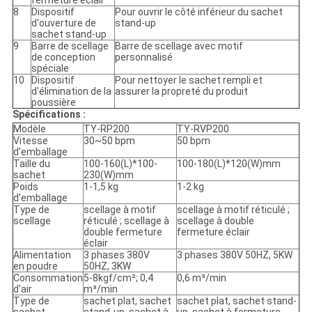
fermeture éclair
8
Dispositif
Pour ouvrir le côté inférieur du sachet
d'ouverture de
stand-up
sachet stand-up
9
Barre de scellage
Barre de scellage avec motif
de conception
personnalisé
spéciale
10
Dispositif
Pour nettoyer le sachet rempli et
d'élimination de la
assurer la propreté du produit
poussière
Spécifications :
Modèle
TY-RP200
TY-RVP200
Vitesse
30~50 bpm
50 bpm
d'emballage
Taille du
100-160(L)*100-
100-180(L)*120(W)mm
sachet
230(W)mm
Poids
1-1,5 kg
1-2 kg
d'emballage
Type de
scellage à motif
scellage à motif réticulé ;
scellage
réticulé ; scellage à
scellage à double
double fermeture
fermeture éclair
éclair
Alimentation
3 phases 380V
3 phases 380V 50HZ, 5KW
en poudre
50HZ, 3KW
Consommation
5-8kgf/cm²; 0,4
0,6 m³/min
d'air
m³/min
Type de
sachet plat, sachet
sachet plat, sachet stand-