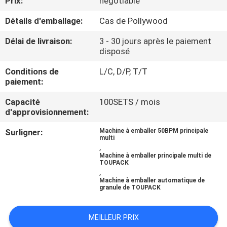
Prix:
negotiable
Détails d'emballage:
Cas de Pollywood
CONTRÔLE
DE
Délai de livraison:
3 - 30 jours après le paiement
disposé
QUALITÉ
Conditions de
L/C, D/P, T/T
paiement:
CONTACTEZ-
Capacité
100SETS / mois
NOUS
d'approvisionnement:
Surligner:
Machine à emballer 50BPM principale
NOUVELLES
multi
,
Machine à emballer principale multi de
TOUPACK
CAS
,
Machine à emballer automatique de
granule de TOUPACK
DEMANDEZ
MEILLEUR PRIX
UN DEVIS