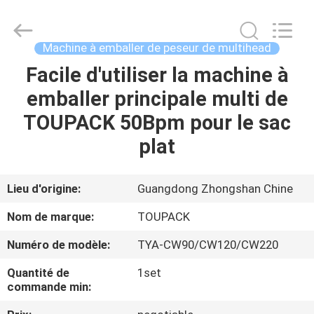
TOUPACK
INTELLIGENT
EQUIPMENT
CO.,
LTD.
Machine à emballer de peseur de multihead
All
Rights
Facile d'utiliser la machine à
MAISON
Reserved.
emballer principale multi de
PRODUITS
TOUPACK 50Bpm pour le sac
plat
À
PROPOS
Lieu d'origine:
Guangdong Zhongshan Chine
DE
Nom de marque:
TOUPACK
NOUS
Numéro de modèle:
TYA-CW90/CW120/CW220
Quantité de
1set
VISITE
commande min:
D'USINE