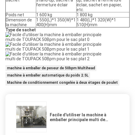
sachet
stand-up, sachet à
up, sachet à fermeture
fermeture éclair
éclair, sachet en papier,
etc.
Poids net
1 600 kg
1 800 kg
Dimension de
1 550(L)*1 350(W)*1
1 480(L)*1 320(W)*1
la machine
400(H)mm
510(H)mm
Type de sachet
machine à emballer de peseur de 50bpm Multihead
machine à emballer automatique du poids 2.5L
Machine de conditionnement congelée à deux étages de poulet
Facile d'utiliser la machine à
emballer principale multi de
TOUPACK 50Bpm pour le sac plat