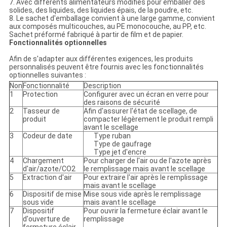
7. Avec différents alimentateurs modifiés pour emballer des
solides, des liquides, des liquides épais, de la poudre, etc.
8. Le sachet d'emballage convient à une large gamme, convient
aux composés multicouches, au PE monocouche, au PP, etc.
Sachet préformé fabriqué à partir de film et de papier.
Fonctionnalités optionnelles
Afin de s'adapter aux différentes exigences, les produits
personnalisés peuvent être fournis avec les fonctionnalités
optionnelles suivantes :
Non
Fonctionnalité
Description
1
Protection
Configurer avec un écran en verre pour
des raisons de sécurité
2
Tasseur de
Afin d'assurer l'état de scellage, de
produit
compacter légèrement le produit rempli
avant le scellage
3
Codeur de date
Type ruban
Type de gaufrage
Type jet d'encre
4
Chargement
Pour charger de l'air ou de l'azote après
d'air/azote/CO2
le remplissage mais avant le scellage
5
Extraction d'air
Pour extraire l'air après le remplissage
mais avant le scellage
6
Dispositif de mise
Mise sous vide après le remplissage
sous vide
mais avant le scellage
7
Dispositif
Pour ouvrir la fermeture éclair avant le
d'ouverture de
remplissage