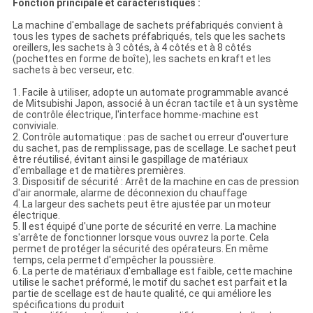
Fonction principale et caractéristiques :
La machine d'emballage de sachets préfabriqués convient à
tous les types de sachets préfabriqués, tels que les sachets
oreillers, les sachets à 3 côtés, à 4 côtés et à 8 côtés
(pochettes en forme de boîte), les sachets en kraft et les
sachets à bec verseur, etc.
1. Facile à utiliser, adopte un automate programmable avancé
de Mitsubishi Japon, associé à un écran tactile et à un système
de contrôle électrique, l'interface homme-machine est
conviviale.
2. Contrôle automatique : pas de sachet ou erreur d'ouverture
du sachet, pas de remplissage, pas de scellage. Le sachet peut
être réutilisé, évitant ainsi le gaspillage de matériaux
d'emballage et de matières premières.
3. Dispositif de sécurité : Arrêt de la machine en cas de pression
d'air anormale, alarme de déconnexion du chauffage
4. La largeur des sachets peut être ajustée par un moteur
électrique.
5. Il est équipé d'une porte de sécurité en verre. La machine
s'arrête de fonctionner lorsque vous ouvrez la porte. Cela
permet de protéger la sécurité des opérateurs. En même
temps, cela permet d'empêcher la poussière.
6. La perte de matériaux d'emballage est faible, cette machine
utilise le sachet préformé, le motif du sachet est parfait et la
partie de scellage est de haute qualité, ce qui améliore les
spécifications du produit