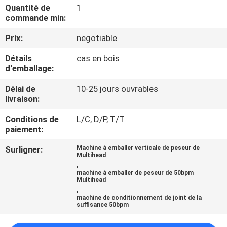
Quantité de
1
commande min:
CONTRÔLE
Prix:
negotiable
DE
QUALITÉ
Détails
cas en bois
d'emballage:
CONTACTEZ-
Délai de
10-25 jours ouvrables
livraison:
NOUS
Conditions de
L/C, D/P, T/T
paiement:
NOUVELLES
Surligner:
Machine à emballer verticale de peseur de
Multihead
,
CAS
machine à emballer de peseur de 50bpm
Multihead
,
machine de conditionnement de joint de la
DEMANDEZ
suffisance 50bpm
UN DEVIS