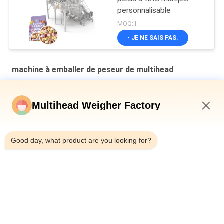
personnalisable
MOQ:1
- JE NE SAIS PAS.
machine à emballer de peseur de multihead
Machine d'emballage secondaire à plaque en cavité verticale
multi-tête pesanteur de pain en sac
Multihead Weigher Factory
Machine de remplissage et d'étanchéité automatique pour les
7:18 AM
canettes en fer pour bouteille 10-500g de viande de limace en
conserve
Good day, what product are you looking for?
Machine à peser automatique de type ceinture multi-tête
combinée
Catégories populaires
Tous
Machine À Emballer 