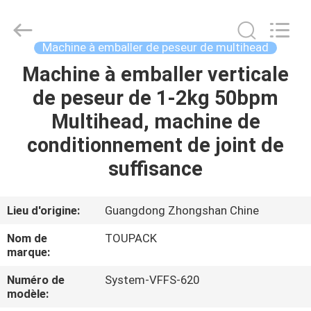
TOUPACK
INTELLIGENT
EQUIPMENT
CO.,
LTD.
Machine à emballer de peseur de multihead
All
Rights
Machine à emballer verticale
MAISON
Reserved.
de peseur de 1-2kg 50bpm
PRODUITS
Multihead, machine de
conditionnement de joint de
À
suffisance
PROPOS
DE
Lieu d'origine:
Guangdong Zhongshan Chine
NOUS
Nom de
TOUPACK
marque:
VISITE
Numéro de
System-VFFS-620
modèle:
D'USINE