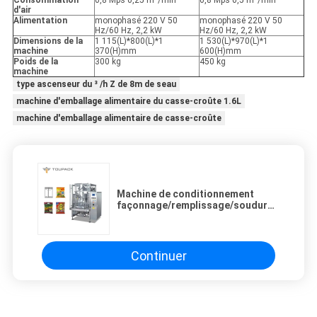
Consommation
0,8 Mps 0,25 m³/min
0,8 Mps 0,5 m³/min
d'air
Alimentation
monophasé 220 V 50
monophasé 220 V 50
Hz/60 Hz, 2,2 kW
Hz/60 Hz, 2,2 kW
Dimensions de la
1 115(L)*800(L)*1
1 530(L)*970(L)*1
machine
370(H)mm
600(H)mm
Poids de la
300 kg
450 kg
machine
type ascenseur du ³ /h Z de 8m de seau
machine d'emballage alimentaire du casse-croûte 1.6L
machine d'emballage alimentaire de casse-croûte
Machine de conditionnement
façonnage/remplissage/soudure
verticale d'anarcadier de VFFS
320/420
Continuer