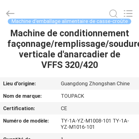
TOUPACK
INTELLIGENT
EQUIPMENT
CO.,
LTD.
Machine d'emballage alimentaire de casse-croûte
All
Rights
Machine de conditionnement
MAISON
Reserved.
façonnage/remplissage/soudur
PRODUITS
verticale d'anarcadier de
VFFS 320/420
À
PROPOS
Lieu d'origine:
Guangdong Zhongshan Chine
DE
Nom de marque:
TOUPACK
NOUS
Certification:
CE
Numéro de modèle:
TY-1A-YZ-M1008-101 TY-1A-
VISITE
YZ-M1016-101
D'USINE