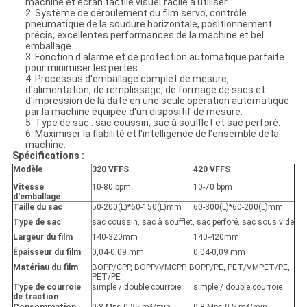
machine et écran tactile visuel facile à utiliser.
2. Système de déroulement du film servo, contrôle
pneumatique de la soudure horizontale, positionnement
précis, excellentes performances de la machine et bel
emballage.
3. Fonction d'alarme et de protection automatique parfaite
pour minimiser les pertes.
4. Processus d'emballage complet de mesure,
d'alimentation, de remplissage, de formage de sacs et
d'impression de la date en une seule opération automatique
par la machine équipée d'un dispositif de mesure.
5. Type de sac : sac coussin, sac à soufflet et sac perforé.
6. Maximiser la fiabilité et l'intelligence de l'ensemble de la
machine.
Spécifications :
Modèle
320 VFFS
420 VFFS
Vitesse
10-80 bpm
10-70 bpm
d'emballage
Taille du sac
50-200(L)*60-150(L)mm
60-300(L)*60-200(L)mm
Type de sac
sac coussin, sac à soufflet, sac perforé, sac sous vide
Largeur du film
140-320mm
140-420mm
Épaisseur du film
0,04-0,09 mm
0,04-0,09 mm
Matériau du film
BOPP/CPP, BOPP/VMCPP, BOPP/PE, PET/VMPET/PE,
PET/PE
Type de courroie
simple / double courroie
simple / double courroie
de traction