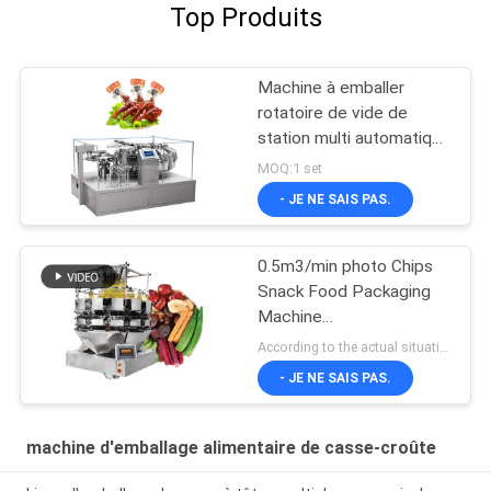
Top Produits
Machine à emballer
rotatoire de vide de
station multi automatique
pour le casse-croûte
MOQ:1 set
- JE NE SAIS PAS.
0.5m3/min photo Chips
Snack Food Packaging
Machine
L1400*W1000*H1800mm
According to the actual situation MOQ:1 set
- JE NE SAIS PAS.
machine d'emballage alimentaire de casse-croûte