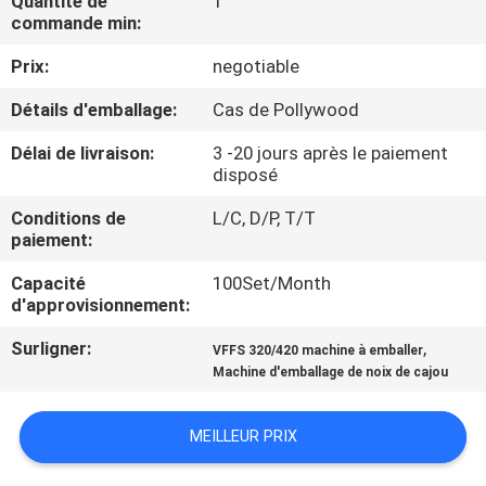
Quantité de
1
commande min:
CONTRÔLE
Prix:
negotiable
DE
Détails d'emballage:
Cas de Pollywood
QUALITÉ
Délai de livraison:
3 -20 jours après le paiement
disposé
CONTACTEZ-
Conditions de
L/C, D/P, T/T
NOUS
paiement:
Capacité
100Set/Month
NOUVELLES
d'approvisionnement:
Surligner:
,
VFFS 320/420 machine à emballer
CAS
Machine d'emballage de noix de cajou
DEMANDEZ
MEILLEUR PRIX
UN DEVIS