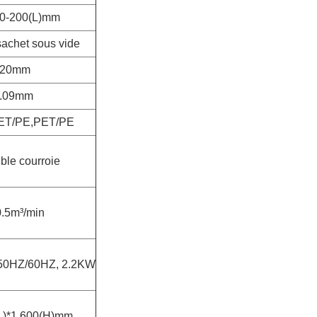
60-200(L)mm
 sachet sous vide
420mm
0.09mm
T/PE,PET/PE
ble courroie
.5m³/min
50HZ/60HZ, 2.2KW
L)*1,600(H)mm