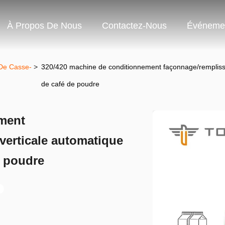
À Propos De Nous
Contactez-Nous
Événeme
 De Casse-
>
320/420 machine de conditionnement façonnage/remplissa
de café de poudre
ment
verticale automatique
e poudre