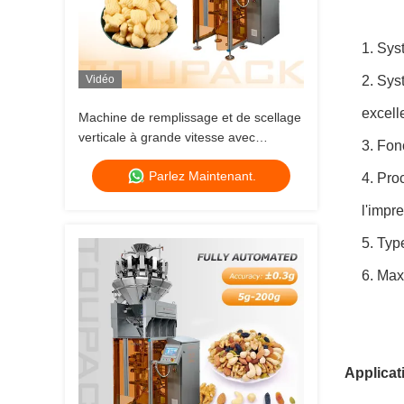
1. Sys
Vidéo
2. Sys
excell
Machine de remplissage et de scellage
verticale à grande vitesse avec
3. Fon
peseuse associative (80-200 sacs/min)
Parlez Maintenant.
4. Pro
l'impr
5. Typ
6. Maxi
Applicat