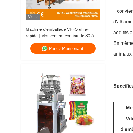
Il convie
Vidéo
d'albumin
Machine d'emballage VFFS ultra-
additifs 
rapide | Mouvement continu de 80 à
200 BPM
En même 
Parlez Maintenant.
animaux, 
Spécifica
Mo
Vit
d'emb