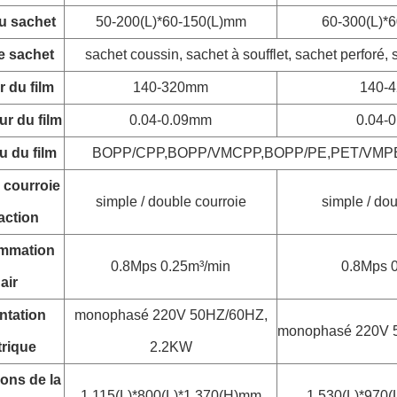
du sachet
50-200(L)*60-150(L)mm
60-300(L)*
e sachet
sachet coussin, sachet à soufflet, sachet perforé,
 du film
140-320mm
140-
r du film
0.04-0.09mm
0.04-
u du film
BOPP/CPP,BOPP/VMCPP,BOPP/PE,PET/VMPE
 courroie
simple / double courroie
simple / dou
action
mmation
0.8Mps 0.25m³/min
0.8Mps 0
'air
ntation
monophasé 220V 50HZ/60HZ,
monophasé 220V 
trique
2.2KW
ons de la
1,115(L)*800(L)*1,370(H)mm
1,530(L)*970(