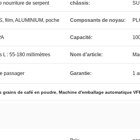
 nourriture de serpent
châssis:
SU
, film, ALUMINIUM, poche
Composants de noyau:
PLC
PA
Capacité:
100
 L : 55-180 millimètres
Nom d'article:
Mac
ge passager
Garantie:
1 a
,
s grains de café en poudre
Machine d'emballage automatique VF