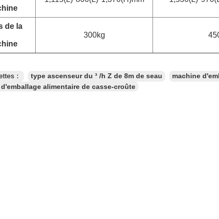
hine
 de la
300kg
45
hine
uettes：
type ascenseur du ³ /h Z de 8m de seau
machine d'emb
d'emballage alimentaire de casse-croûte