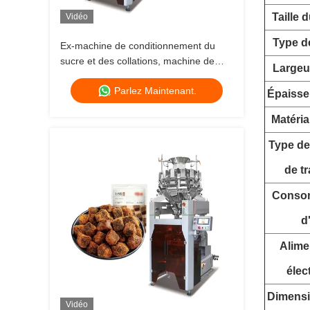
Taille 
Vidéo
Type d
Ex-machine de conditionnement du
sucre et des collations, machine de
Largeur
conditionnement des granulés,
Parlez Maintenant.
machine de conditionnement des
Épaisseu
haricots blancs
Matéria
Type de
de tr
Conso
d
Alime
élec
Dimensi
Vidéo