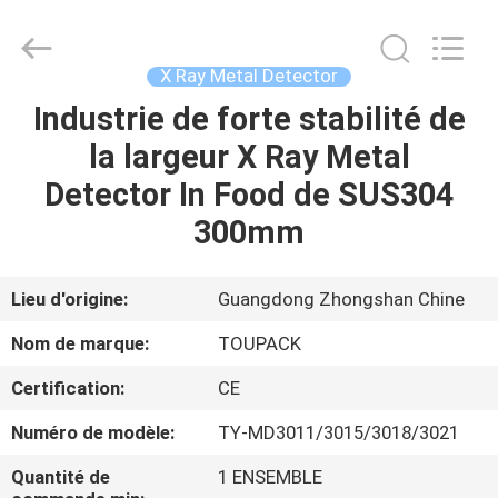
TOUPACK
INTELLIGENT
EQUIPMENT
CO.,
LTD.
X Ray Metal Detector
All
Rights
Industrie de forte stabilité de
MAISON
Reserved.
la largeur X Ray Metal
PRODUITS
Detector In Food de SUS304
300mm
À
PROPOS
Lieu d'origine:
Guangdong Zhongshan Chine
DE
Nom de marque:
TOUPACK
NOUS
Certification:
CE
Numéro de modèle:
TY-MD3011/3015/3018/3021
VISITE
D'USINE
Quantité de
1 ENSEMBLE