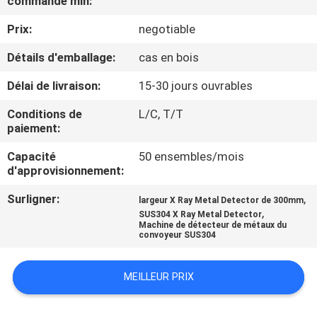
commande min:
Prix:
negotiable
CONTRÔLE
DE
Détails d'emballage:
cas en bois
QUALITÉ
Délai de livraison:
15-30 jours ouvrables
Conditions de
L/C, T/T
CONTACTEZ-
paiement:
NOUS
Capacité
50 ensembles/mois
d'approvisionnement:
NOUVELLES
Surligner:
,
largeur X Ray Metal Detector de 300mm
,
SUS304 X Ray Metal Detector
Machine de détecteur de métaux du
convoyeur SUS304
CAS
MEILLEUR PRIX
DEMANDEZ
UN DEVIS