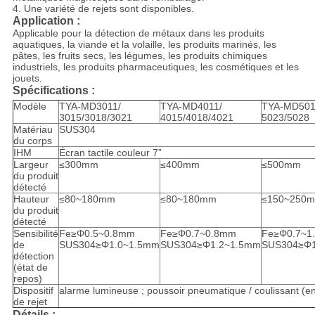
4. Une variété de rejets sont disponibles.
Application :
Applicable pour la détection de métaux dans les produits
aquatiques, la viande et la volaille, les produits marinés, les
pâtes, les fruits secs, les légumes, les produits chimiques
industriels, les produits pharmaceutiques, les cosmétiques et les
jouets.
Spécifications :
Modèle
TYA-MD3011/
TYA-MD4011/
TYA-MD501
3015/3018/3021
4015/4018/4021
5023/5028
Matériau
SUS304
du corps
IHM
Écran tactile couleur 7”
Largeur
≤300mm
≤400mm
≤500mm
du produit
détecté
Hauteur
≤80~180mm
≤80~180mm
≤150~250
du produit
détecté
Sensibilité
Fe≥Φ0.5~0.8mm
Fe≥Φ0.7~0.8mm
Fe≥Φ0.7~1
de
SUS304≥Φ1.0~1.5mm
SUS304≥Φ1.2~1.5mm
SUS304≥Φ1
détection
(état de
repos)
Dispositif
alarme lumineuse ; poussoir pneumatique / coulissant (en
de rejet
Détails :