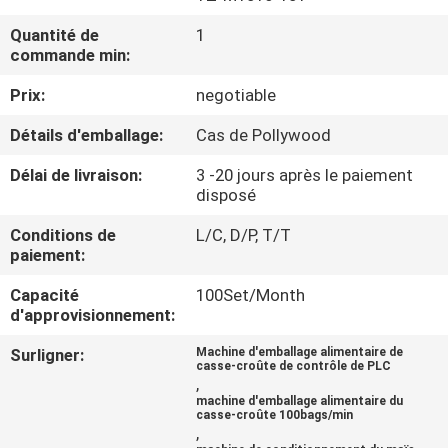
Quantité de
1
CONTRÔLE
commande min:
DE
Prix:
negotiable
QUALITÉ
Détails d'emballage:
Cas de Pollywood
CONTACTEZ-
Délai de livraison:
3 -20 jours après le paiement
disposé
NOUS
Conditions de
L/C, D/P, T/T
paiement:
NOUVELLES
Capacité
100Set/Month
d'approvisionnement:
CAS
Surligner:
Machine d'emballage alimentaire de
casse-croûte de contrôle de PLC
,
DEMANDEZ
machine d'emballage alimentaire du
casse-croûte 100bags/min
,
UN DEVIS