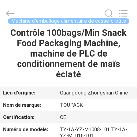
TOUPACK
INTELLIGENT
EQUIPMENT
CO.,
LTD.
Machine d'emballage alimentaire de casse-croûte
All
Rights
Contrôle 100bags/Min Snack
MAISON
Reserved.
Food Packaging Machine,
PRODUITS
machine de PLC de
conditionnement de maïs
À
éclaté
PROPOS
DE
Lieu d'origine:
Guangdong Zhongshan Chine
NOUS
Nom de marque:
TOUPACK
Certification:
CE
VISITE
Numéro de modèle:
TY-1A-YZ-M1008-101 TY-1A-
D'USINE
YZ-M1016-101