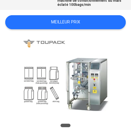
machine de conditionnement du maïs
éclaté 100bags/min
SITEMAP
MEILLEUR PRIX
POLITIQUE
DE
CONFIDENTIALITÉ