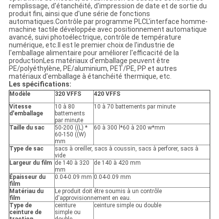
remplissage, d'étanchéité, d'impression de date et de sortie du
produit fini, ainsi que d'une série de fonctions
automatiques.Contrôle par programme PLCL'interface homme-
machine tactile développée avec positionnement automatique
avancé, suivi photoélectrique, contrôle de température
numérique, etc.Il est le premier choix de l'industrie de
l'emballage alimentaire pour améliorer l'efficacité de la
productionLes matériaux d'emballage peuvent être
PE/polyéthylène, PE/aluminium, PET/PE, PP et autres
matériaux d'emballage à étanchéité thermique, etc.
Les spécifications:
Modèle
320 VFFS
420 VFFS
Vitesse
10 à 80
10 à 70 battements par minute
d'emballage
battements
par minute
Taille du sac
50-200 ((L) *
60 à 300 l*60 à 200 w*mm
60-150 ((W)
mm
Type de sac
sacs à oreiller, sacs à coussin, sacs à perforer, sacs à
vide
Largeur du film
de 140 à 320
de 140 à 420 mm
mm
Épaisseur du
0.04-0.09 mm
0.04-0.09 mm
film
Matériau du
Le produit doit être soumis à un contrôle
film
d'approvisionnement en eau.
Type de
ceinture
ceinture simple ou double
ceinture de
simple ou