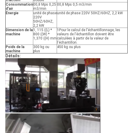
traction
double
Consommation
00,8 Mps 0,25
00,8 Mps 0,5 m3/min
d'air
m3/min
Énergie
unité de phase
unité de phase 220V 50HZ/60HZ, 2,2 kW
220V
50HZ/60HZ,
2,2 kW
Dimension de la
1, 115 ((L) *
1Pour le calcul de l'échantillonnage, les
machine
800 ((W) *
valeurs de l'échantillon doivent être
1,370 ((H) mm
calculées à partir de la valeur de
l'échantillon.
Poids de la
300 kg ou
450 kg ou plus
machine
plus
Détails: