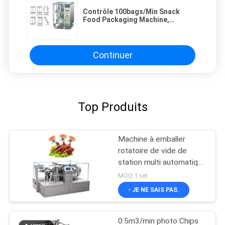
Contrôle 100bags/Min Snack
Food Packaging Machine,
machine de PLC de
conditionnement de maïs éclaté
Continuer
Top Produits
Machine à emballer
rotatoire de vide de
station multi automatique
pour le casse-croûte
MOQ:1 set
- JE NE SAIS PAS.
0.5m3/min photo Chips