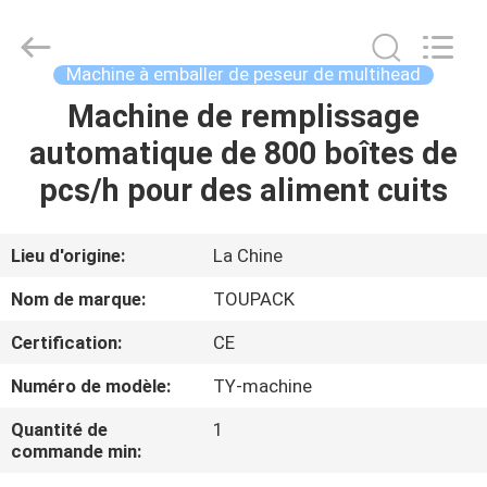
TOUPACK
INTELLIGENT
EQUIPMENT
CO.,
LTD.
Machine à emballer de peseur de multihead
All
Rights
Machine de remplissage
MAISON
Reserved.
automatique de 800 boîtes de
PRODUITS
pcs/h pour des aliment cuits
À
Lieu d'origine:
La Chine
PROPOS
Nom de marque:
TOUPACK
DE
Certification:
CE
NOUS
Numéro de modèle:
TY-machine
VISITE
Quantité de
1
commande min:
D'USINE