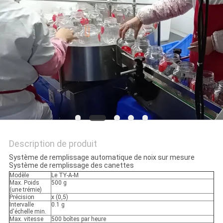
SITEMAP
POLITIQUE
DE
CONFIDENTIALITÉ
Description de produit
Système de remplissage automatique de noix sur mesure
Système de remplissage des canettes
Modèle
Le TY-A-M
Max. Poids
500 g
(une trémie)
Précision
x (0,5)
Intervalle
0.1 g
d'échelle min.
Max. vitesse
500 boîtes par heure