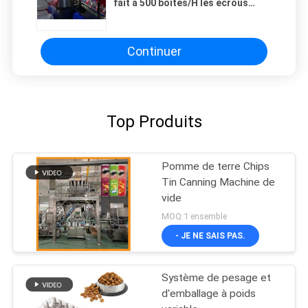
fait à 500 boîtes/H les écrous
automatiques remplissant
système
Continuer
Top Produits
Pomme de terre Chips
Tin Canning Machine de
vide
MOQ:1 ensemble
- JE NE SAIS PAS.
Système de pesage et
d'emballage à poids