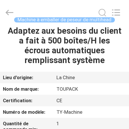
TOUPACK
INTELLIGENT
EQUIPMENT
CO.,
LTD.
Machine à emballer de peseur de multihead
All
Rights
Adaptez aux besoins du client
MAISON
Reserved.
a fait à 500 boîtes/H les
PRODUITS
écrous automatiques
remplissant système
À
PROPOS
Lieu d'origine:
La Chine
DE
Nom de marque:
TOUPACK
NOUS
Certification:
CE
Numéro de modèle:
TY-Machine
VISITE
D'USINE
Quantité de
1