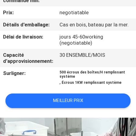
commande min:
Prix:
negotiatable
CONTRÔLE
DE
Détails d'emballage:
Cas en bois, bateau par la mer.
QUALITÉ
Délai de livraison:
jours 45-60working
(negotiatable)
CONTACTEZ-
Capacité
30 ENSEMBLE/MOIS
d'approvisionnement:
NOUS
Surligner:
500 écrous des boîtes/H remplissant
système
,
NOUVELLES
Écrous 1KW remplissant système
MEILLEUR PRIX
CAS
DEMANDEZ
UN DEVIS