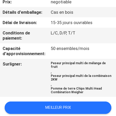
Prix:
negotiable
CONTRÔLE
Détails d'emballage:
Cas en bois
DE
Délai de livraison:
15-35 jours ouvrables
QUALITÉ
Conditions de
L/C, D/P, T/T
paiement:
CONTACTEZ-
Capacité
50 ensembles/mois
d'approvisionnement:
NOUS
Surligner:
Peseur principal multi de mélange de
fruit
NOUVELLES
,
Peseur principal multi de la combinaison
2KW
,
CAS
Pomme de terre Chips Multi Head
Combination Weigher
DEMANDEZ
MEILLEUR PRIX
UN DEVIS