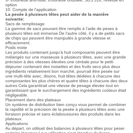
9- trottinette anti-fuite, trottinette ondulée, SUS 316, revêtue en
option
10. Compte de l'application
La pesée à plusieurs têtes peut aider de la manière
suivante:
Sacs de remplissage
La gamme de sacs pouvant être remplis à l'aide de peses à
plusieurs têtes est immense.De l'autre côté, il y a de petits sacs
de chips qui peuvent être manipulés à grande vitesse et
efficacement..
Poids mixte
Les produits contenant jusqu'à huit composants peuvent être
mélangés sur une masseuse à plusieurs têtes, avec une grande
précision à des vitesses élevées.une céréale pour le petit-
déjeuner contenant des noisettes et des fruits secs plus deux
ingrédients relativement bon marché, pourrait être pesée sur
une multi-tête avec, disons, huit têtes dédiées à chacune des
composantes les plus chères et quatre têtes à chacune des deux
autres.Cela garantirait une vitesse de pesage élevée tout en
garantissant que le surchargement des ingrédients coûteux était
négligeable.
Placement dans des plateaux
Un système de distribution bien conçu vous permet de combiner
la rapidité et la précision de la pesée à plusieurs têtes avec une
livraison précise et sans éclaboussures des produits dans les
plateaux.
Applications
Au départ, on utilisait des balances à plusieurs têtes pour peser