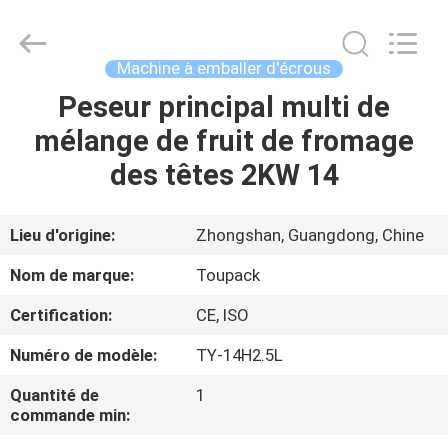
TOUPACK
INTELLIGENT
EQUIPMENT
CO.,
LTD.
Machine à emballer d'écrous
All
Rights
Peseur principal multi de
MAISON
Reserved.
mélange de fruit de fromage
PRODUITS
des têtes 2KW 14
À
Lieu d'origine:
Zhongshan, Guangdong, Chine
PROPOS
Nom de marque:
Toupack
DE
Certification:
CE, ISO
NOUS
Numéro de modèle:
TY-14H2.5L
VISITE
Quantité de
1
commande min:
D'USINE