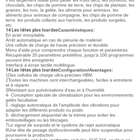
Il est largement utilisé pour peser les fruits secs, les bonbons, les
chocolats, les chips de pomme de terre, les chips de plantain, les
graines, les noix, la gelée, les aliments pour animaux, les
aliments pour animaux de compagnie, les chips de pomme de
terre, les produits collants aux haricots, les produits surgelés,
etc.
14 Les têtes plus lourdes
Caractéristiques:
En acier inoxydable.
Arrêt automatique en cas de pénurie de matériel.
Une cellule de charge de haute précision et durable.
Menu d'aide pour comprendre chaque fonction et paramètres.
Récupérable 20 paramètres prédéfinis, jusqu'à 100 programmes
peuvent être enregistrés
Interface à écran tactile multilingue.
14 Les têtes plus lourdes
Configuration/Avantages:
1Des cellules de charge ultra-précises HBM.
2Toutes les machines sont interchangeables, faciles à entretenir
et à réparer.
3Résistant aux pulvérisations d'eau et à l'humidité.
4- Conception spéciale de climatisation pour les environnements
gelés facultative
5. réglage automatique de l'amplitude des vibrations pour
adapter les différents produits ou poids.
6- déchargement séquentiel de la trémie pour éviter les
embouteillages ou les blocages.
7Le signal de surpoids et le système de rejet automatique.
8Une tête de pesage dysfonctionnelle peut être suspendue pour
poursuivre la production.