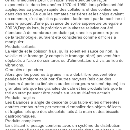
certains légumes.Leur utilisation s'est étendue de façon
exponentielle dans les années 1970 et 1980, lorsqu'elles ont été
appliquées au pesage rapide des collations et des confiseries
dans des sacs.Ce que les tomates cerisières et les chips avaient
en commun, c'est qu'elles passaient facilement par la machine et
dans le paquet.d'une puissance de sortie supérieure ou égale à
300 W,Depuis lors, la précision et la vitesse relative ont été
étendues à de nombreux produits qui, dans les premiers jours
de la technologie, auraient été considérés comme difficiles à
manipuler.
Produits collants
La viande et le poisson frais, qu'ils soient en sauce ou non, la
volaille et le fromage (y compris le fromage râpé) peuvent être
déplacés à l'aide de ceintures ou d'alimentateurs à vis au lieu de
vibrations.
Granulés et poudres
Alors que les poudres à grains fins à débit libre peuvent être
pesées à moindre coût par d'autres moyens (tels que des
pèseurs à porte ou linéaires ou des chargeurs volumétriques),les
granulés tels que les granulés de café et les produits tels que le
thé en vrac peuvent être pesés sur les multi-têtes actuels.
Produits fragiles
Les balances à angle de descente plus faible et les différentes
entrées rembourrées permettent d'emballer des objets délicats
et fragiles tels que des chocolats faits à la main et des biscuits
gastronomiques.
Produits complexes
En utilisant le pesage combiné avec un système de distribution