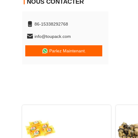
NOUS CONTACTER
86-15338292768
info@toupack.com
Parlez Maintenant.