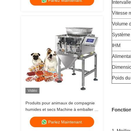
Parlez Maintenant.
usine de pesage alimentaire 120 g 240
Intervall
g 400 g 1 kg machine d'emballage
Vitesse 
ziplock
Volume d
Système 
IHM
Alimenta
Dimensio
Poids du 
Vidéo
Produits pour animaux de compagnie
humides et secs Machine à emballer à
Fonction
plusieurs têtes pour animaux de
Parlez Maintenant.
compagnie
1. Meill