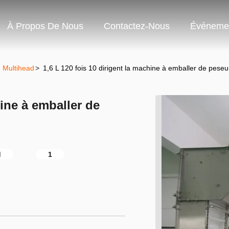
À Propos De Nous
Contactez-Nous
Événeme
 Multihead
>
1,6 L 120 fois 10 dirigent la machine à emballer de pese
hine à emballer de
d
1