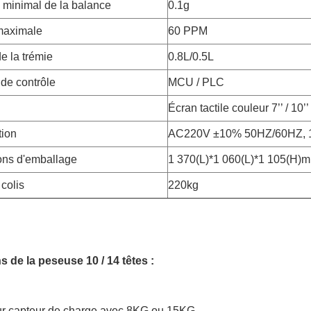
e minimal de la balance
0.1g
maximale
60 PPM
e la trémie
0.8L/0.5L
de contrôle
MCU / PLC
Écran tactile couleur 7’’ / 10’’
tion
AC220V ±10% 50HZ/60HZ, 
ns d'emballage
1 370(L)*1 060(L)*1 105(H)
colis
220kg
s de la peseuse 10 / 14 têtes :
eur capteur de charge avec 8KG ou 15KG