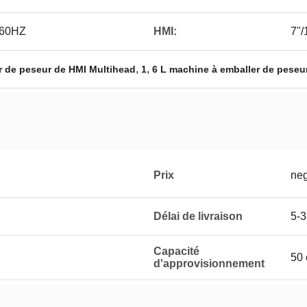
/60HZ
HMI:
7"/
,
,
r de peseur de HMI Multihead
1
6 L machine à emballer de peseu
Prix
neg
Délai de livraison
5-3
Capacité
50 
d'approvisionnement