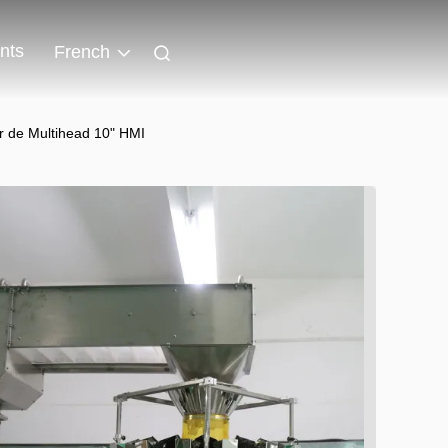
nts
French
ur de Multihead 10" HMI