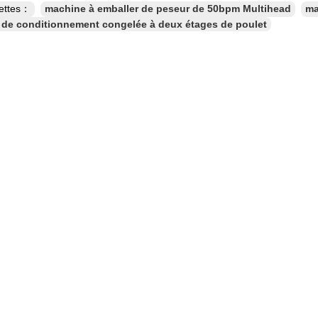
uettes：
machine à emballer de peseur de 50bpm Multihead
ma
de conditionnement congelée à deux étages de poulet