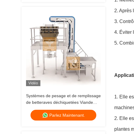
2. Après 
3. Contrô
4. Éviter
5. Combin
Applicati
Vidéo
Systèmes de pesage et de remplissage
1. Elle e
de betteraves déchiquetées Viande
machines,
fraîche 14 têtes
Parlez Maintenant.
2. Elle e
plantes m