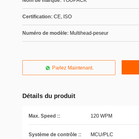
Nom de marque:
TOUPACK
Certification:
CE, ISO
Numéro de modèle:
Multihead-peseur
Parlez Maintenant.
Détails du produit
Max. Speed ::
120 WPM
Système de contrôle ::
MCU/PLC