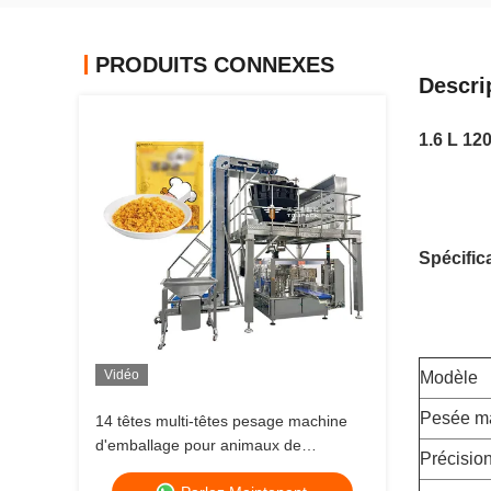
PRODUITS CONNEXES
Descri
1.6 L 120
Spécifica
Vidéo
Modèle
Pesée ma
14 têtes multi-têtes pesage machine
d'emballage pour animaux de
Précisio
compagnie poisson chiot chien chat