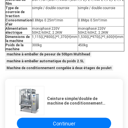
film
Type de
simple / double courroie
simple / double courroie
courroie de
traction
Consommation
0.8Mps 0.25m³/min
0.8Mps 0.5m³/min
d'air
Alimentation
monophasé 220V
monophasé 220V
électrique
50HZ/60HZ, 2.2KW
50HZ/60HZ, 2.2KW
Dimensions de
1,115(L)*800(L)*1,370(H)mm
1,530(L)*970(L)*1,600(H)mm
la machine
Poids de la
300kg
450kg
machine
machine à emballer de peseur de 50bpm Multihead
machine à emballer automatique du poids 2.5L
Machine de conditionnement congelée à deux étages de poulet
Ceinture simple/double de
machine de conditionnement
façonnage/remplissage/soudure
verticale de VFFS 320/420
Continuer