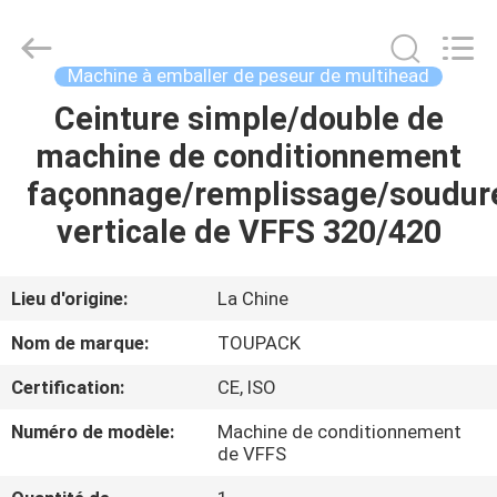
TOUPACK
INTELLIGENT
EQUIPMENT
CO.,
LTD.
Machine à emballer de peseur de multihead
All
Rights
Ceinture simple/double de
MAISON
Reserved.
machine de conditionnement
PRODUITS
façonnage/remplissage/soudur
verticale de VFFS 320/420
À
PROPOS
Lieu d'origine:
La Chine
DE
Nom de marque:
TOUPACK
NOUS
Certification:
CE, ISO
Numéro de modèle:
Machine de conditionnement
VISITE
de VFFS
D'USINE