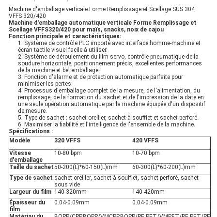
Machine d'emballage verticale Forme Remplissage et Scellage SUS 304
VFFS 320/420
Machine d'emballage automatique verticale Forme Remplissage et
Scellage VFFS320/420 pour maïs, snacks, noix de cajou
Fonction principale et caractéristiques
:
1. Système de contrôle PLC importé avec interface homme-machine et
écran tactile visuel facile à utiliser.
2. Système de déroulement du film servo, contrôle pneumatique de la
soudure horizontale, positionnement précis, excellentes performances
de la machine et bel emballage.
3. Fonction d'alarme et de protection automatique parfaite pour
minimiser les pertes.
4. Processus d'emballage complet de la mesure, de l'alimentation, du
remplissage, de la formation du sachet et de l'impression de la date en
une seule opération automatique par la machine équipée d'un dispositif
de mesure.
5. Type de sachet : sachet oreiller, sachet à soufflet et sachet perforé.
6. Maximiser la fiabilité et l'intelligence de l'ensemble de la machine.
Spécifications :
Modèle
320 VFFS
420 VFFS
Vitesse
10-80 bpm
10-70 bpm
d'emballage
Taille du sachet
50-200(L)*60-150(L)mm
60-300(L)*60-200(L)mm
Type de sachet
sachet oreiller, sachet à soufflet, sachet perforé, sachet
sous vide
Largeur du film
140-320mm
140-420mm
Épaisseur du
0.04-0.09mm
0.04-0.09mm
film
Matériau du
BOPP/CPP,BOPP/VMCPP,BOPP/PE,PET/VMPET/PE,PET/PE