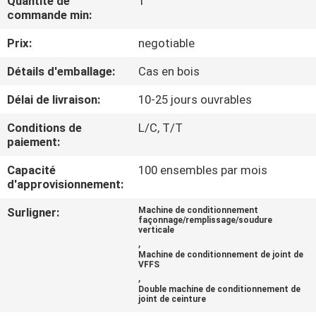
Quantité de
1
commande min:
CONTRÔLE
Prix:
negotiable
DE
Détails d'emballage:
Cas en bois
QUALITÉ
Délai de livraison:
10-25 jours ouvrables
CONTACTEZ-
Conditions de
L/C, T/T
paiement:
NOUS
Capacité
100 ensembles par mois
d'approvisionnement:
NOUVELLES
Surligner:
Machine de conditionnement
façonnage/remplissage/soudure
verticale
CAS
,
Machine de conditionnement de joint de
VFFS
,
DEMANDEZ
Double machine de conditionnement de
joint de ceinture
UN DEVIS