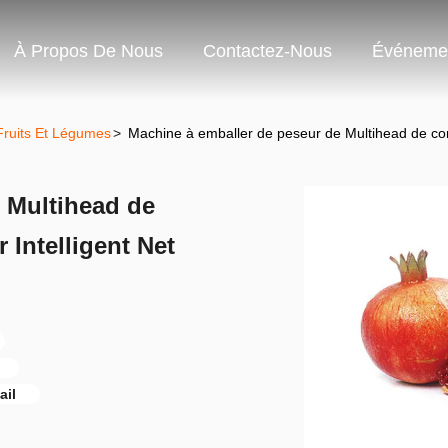
À Propos De Nous
Contactez-Nous
Événeme
ruits Et Légumes
>
Machine à emballer de peseur de Multihead de cont
 Multihead de
 Intelligent Net
ail