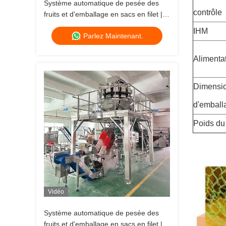
Système automatique de pesée des
contrôle
fruits et d'emballage en sacs en filet |
Solution d'emballage de sacs en filet à
IHM
Parlez Maintenant.
grande vitesse
Alimenta
Dimensi
d'emball
Poids du 
Vidéo
Système automatique de pesée des
fruits et d'emballage en sacs en filet |