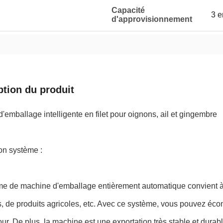
Capacité
3 e
d'approvisionnement
ption du produit
d'emballage intelligente en filet pour oignons, ail et gingembre
on système :
me de machine d'emballage entièrement automatique convient à l
s, de produits agricoles, etc. Avec ce système, vous pouvez é
ur. De plus, la machine est une exportation très stable et durab