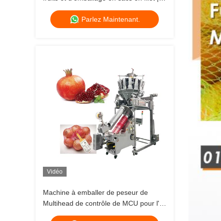
Solution d'emballage de sacs en filet à
Parlez Maintenant.
grande vitesse
Vidéo
Machine à emballer de peseur de
Multihead de contrôle de MCU pour l'ail
Ginger Intelligent Net d'oignon