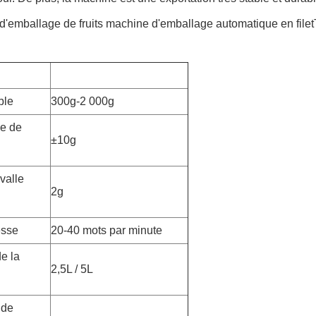
d'emballage de fruits machine d'emballage automatique en f
ble
300g-2 000g
e de
±10g
rvalle
2g
esse
20-40 mots par minute
e la
2,5L / 5L
 de