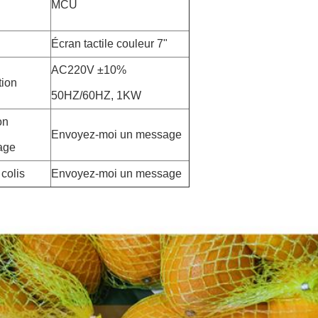
MCU
Écran tactile couleur 7"
AC220V ±10%
tion
50HZ/60HZ, 1KW
on
Envoyez-moi un message
age
colis
Envoyez-moi un message