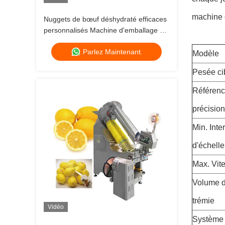
machine 
Nuggets de bœuf déshydraté efficaces
personnalisés Machine d'emballage à
emballement quantitatif prête à manger
Parlez Maintenant.
Modèle
Pesée ci
Référenc
précision
Min. Inte
d'échelle
Max. Vit
Volume d
trémie
Vidéo
Système