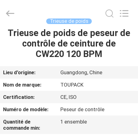
TOUPACK
INTELLIGENT
EQUIPMENT
CO.,
LTD.
Trieuse de poids
All
Rights
Trieuse de poids de peseur de
MAISON
Reserved.
contrôle de ceinture de
PRODUITS
CW220 120 BPM
À
Lieu d'origine:
Guangdong, Chine
PROPOS
Nom de marque:
TOUPACK
DE
Certification:
CE, ISO
NOUS
Numéro de modèle:
Peseur de contrôle
VISITE
Quantité de
1 ensemble
commande min:
D'USINE