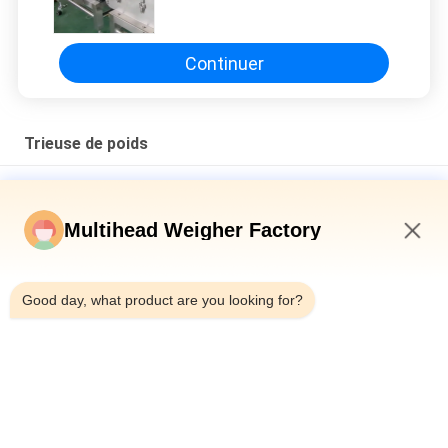
120 BPM
Continuer
Trieuse de poids
500g 300Times/maximum Min Weight Sorting Machine Quick
Respone
Multihead Weigher Factory
Machine automatique de trieuse de niveleuse de bande de
conveyeur de trieuse de poids de Trepang de crevette de
5:29 PM
poissons
Good day, what product are you looking for?
Machine automatique intelligente de peseur de contrôle de
convoyeur pour le contrôleur de poids rouge de peseur de
ceinture de trieuse de saucisses de crevette
Catégories populaires
Tous