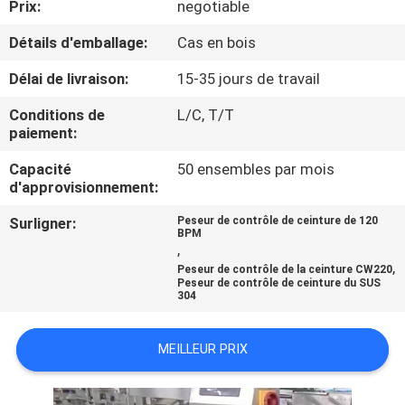
Prix:
negotiable
CONTRÔLE
Détails d'emballage:
Cas en bois
DE
Délai de livraison:
15-35 jours de travail
QUALITÉ
Conditions de
L/C, T/T
paiement:
CONTACTEZ-
Capacité
50 ensembles par mois
d'approvisionnement:
NOUS
Surligner:
Peseur de contrôle de ceinture de 120
BPM
NOUVELLES
,
,
Peseur de contrôle de la ceinture CW220
Peseur de contrôle de ceinture du SUS
304
CAS
MEILLEUR PRIX
DEMANDEZ
UN DEVIS