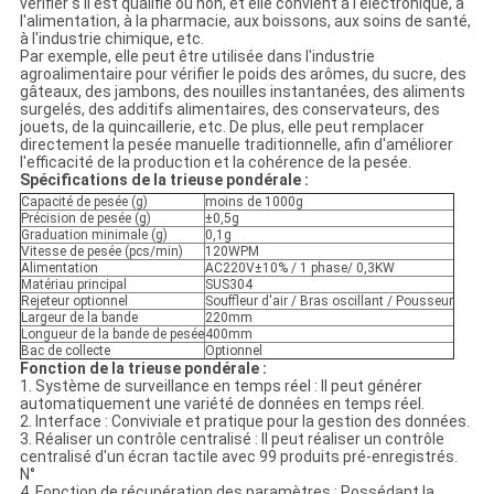
vérifier s'il est qualifié ou non, et elle convient à l'électronique, à
l'alimentation, à la pharmacie, aux boissons, aux soins de santé,
à l'industrie chimique, etc.
Par exemple, elle peut être utilisée dans l'industrie
agroalimentaire pour vérifier le poids des arômes, du sucre, des
gâteaux, des jambons, des nouilles instantanées, des aliments
surgelés, des additifs alimentaires, des conservateurs, des
jouets, de la quincaillerie, etc. De plus, elle peut remplacer
directement la pesée manuelle traditionnelle, afin d'améliorer
l'efficacité de la production et la cohérence de la pesée.
Spécifications de la trieuse pondérale :
Capacité de pesée (g)
moins de 1000g
Précision de pesée (g)
±0,5g
Graduation minimale (g)
0,1g
Vitesse de pesée (pcs/min)
120WPM
Alimentation
AC220V±10% / 1 phase/ 0,3KW
Matériau principal
SUS304
Rejeteur optionnel
Souffleur d'air / Bras oscillant / Pousseur
Largeur de la bande
220mm
Longueur de la bande de pesée
400mm
Bac de collecte
Optionnel
Fonction de la trieuse pondérale :
1. Système de surveillance en temps réel : Il peut générer
automatiquement une variété de données en temps réel.
2. Interface : Conviviale et pratique pour la gestion des données.
3. Réaliser un contrôle centralisé : Il peut réaliser un contrôle
centralisé d'un écran tactile avec 99 produits pré-enregistrés.
N°
4. Fonction de récupération des paramètres : Possédant la