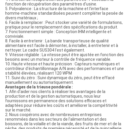
fonction de récupération des paramètres d'usine.
5. Polyvalence : La structure de la machine et l'interface
homme-machine standardisées peuvent compléter la pesée de
divers matériaux ;
6. Facile à remplacer : Peut stocker une variété de formulations,
pratique pour le remplacement des spécifications du produit.
7. Fonctionnement simple : Conception IHM intelligente et
conviviale.
8. Facile à entretenir : La bande transporteuse de qualité
alimentaire est facile à démonter, à installer, à entretenir et à
nettoyer. Le cadre SUS304 l'est également.
9. Vitesse réglable : La vitesse peut être ajustée en fonction des
besoins avec un moteur à contrôle de fréquence variable.
10. Haute vitesse et haute précision : Capteurs numériques et
contrôleur d'échantillonnage A/N avec des performances et une
stabilité élevées, réalisant 120 WPM
11. Suivi du zéro : Suivi dynamique du zéro, peut être effacé
manuellement ou automatiquement.
Avantages de la trieuse pondérale :
1. Afin d'aider nos clients à réaliser les avantages de la
production et de la gestion automatiques, nous leur
fournissons en permanence des solutions efficaces et
adaptées pour réduire les coûts et améliorer la compétitivité
sur le marché.
2. Nous coopérons avec de nombreuses entreprises
renommées dans les secteurs de l'alimentation et des
boissons, de la volaille et de la viande, des fruits de mer et de la
pêche, des produits de première nécessité et de la quincaillerie,