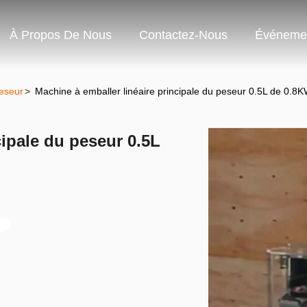
À Propos De Nous
Contactez-Nous
Événeme
eseur
>
Machine à emballer linéaire principale du peseur 0.5L de 0.8
cipale du peseur 0.5L