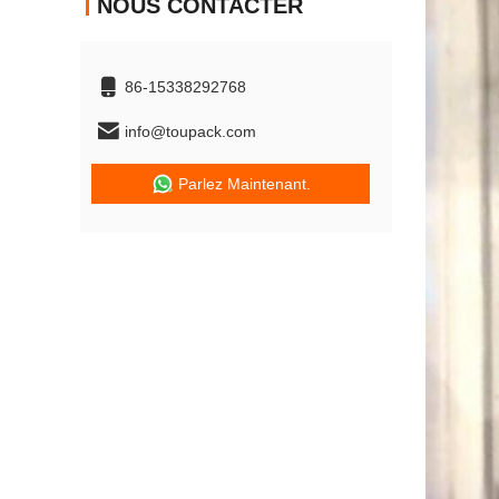
NOUS CONTACTER
86-15338292768
info@toupack.com
Parlez Maintenant.