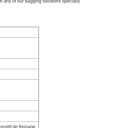
 any of our bagging solutions specially
ositif de freinage