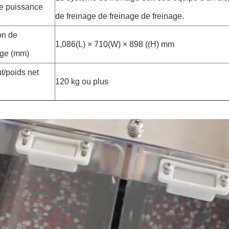
e puissance
de freinage de freinage de freinage.
on de
1,086(L) × 710(W) × 898 ((H) mm
age (mm)
t/poids net
120 kg ou plus