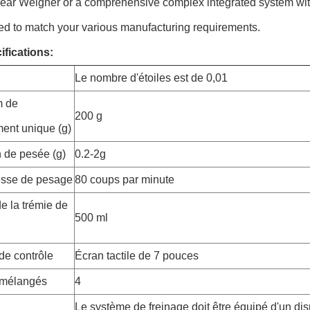
ear Weigher or a comprehensive complex integrated system with
ed to match your various manufacturing requirements.
ifications:
Le nombre d'étoiles est de 0,01
 de
200 g
ent unique (g)
n de pesée (g)
0.2-2g
esse de pesage
80 coups par minute
e la trémie de
500 ml
de contrôle
Écran tactile de 7 pouces
 mélangés
4
Le système de freinage doit être équipé d'un disp