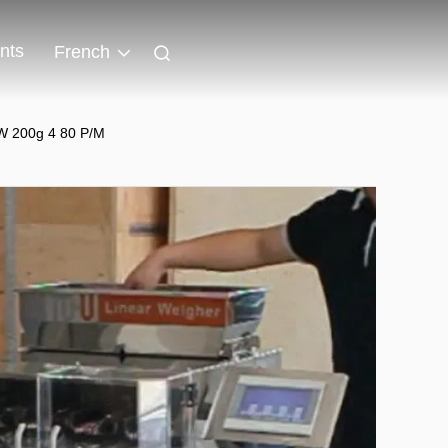
nts
French
KW 200g 4 80 P/M