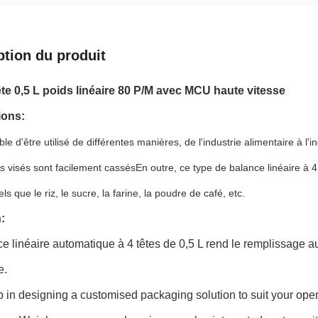
ption du produit
ête 0,5 L poids linéaire 80 P/M avec MCU haute vitesse
ions:
ble d'être utilisé de différentes manières, de l'industrie alimentaire à l'i
ts visés sont facilement cassésEn outre, ce type de balance linéaire à 4 
ls que le riz, le sucre, la farine, la poudre de café, etc.
:
e linéaire automatique à 4 têtes de 0,5 L rend le remplissage aut
e.
elp in designing a customised packaging solution to suit your o