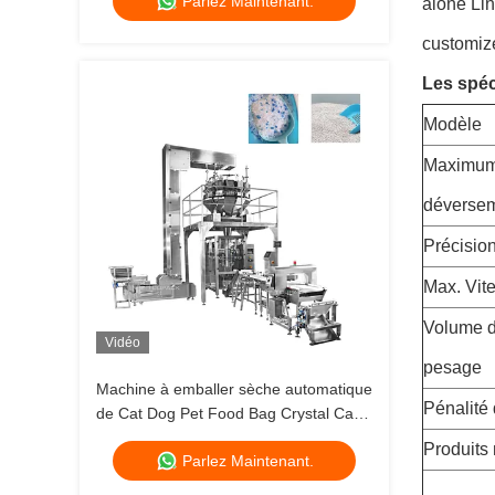
Parlez Maintenant.
pain
alone Lin
customiz
Les spéc
Modèle
Maximum
déversem
Précisio
Max. Vit
Volume d
Vidéo
pesage
Machine à emballer sèche automatique
Pénalité 
de Cat Dog Pet Food Bag Crystal Cat
Litter Pouch Packing
Produits
Parlez Maintenant.