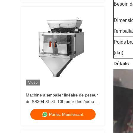
Besoin d
Dimensi
l'emball
Poids bru
((kg)
Détails:
Vidéo
Machine à emballer linéaire de peseur
de SS304 3L 8L 10L pour des écrous
de casse-croûte
Parlez Maintenant.