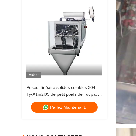
Vidéo
Peseur linéaire solides solubles 304
Ty-X1m2l05 de petit poids de Toupack
pour des grains
Parlez Maintenant.