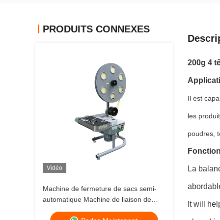
PRODUITS CONNEXES
Descri
200g 4 t
Applicat
Il est capa
les produi
poudres, te
Fonction
Vidéo
La balanc
abordabl
Machine de fermeture de sacs semi-
automatique Machine de liaison de
It will h
sacs Machine de paquetage de sacs à