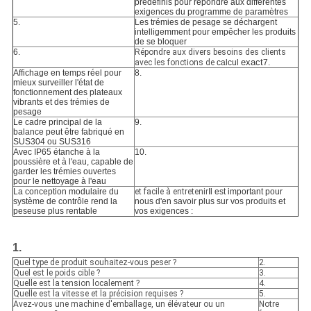
prédéfinis pour répondre aux différentes 
exigences du programme de paramètres
5. 
Les trémies de pesage se déchargent 
intelligemment pour empêcher les produits 
de se bloquer
6. 
Répondre aux divers besoins des clients
exact
avec les fonctions de
calcul 
7.
Affichage en temps réel pour 
8.
mieux surveiller l'état de 
fonctionnement des plateaux 
vibrants et des trémies de 
pesage
Le cadre principal de la 
9. 
balance peut être fabriqué en 
SUS304 ou SUS316 
Avec IP65 étanche à la 
10. 
poussière et à l'eau, capable de 
garder les trémies ouvertes 
pour le nettoyage à l'eau
La conception modulaire du 
et facile à entretenir
Il est important pour 
système de contrôle rend la 
nous d'en savoir plus sur vos produits et 
peseuse plus rentable 
vos exigences :
1.
Quel type de produit souhaitez-vous peser ?
2.
Quel est le poids cible ?
3.
Quelle est la tension localement ?
4.
Quelle est la vitesse et la précision requises ?
5.
Avez-vous une machine d'emballage, un élévateur ou un
Notre