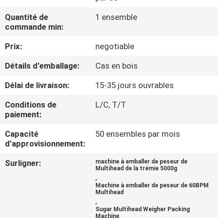
Quantité de
1 ensemble
CONTRÔLE
commande min:
DE
Prix:
negotiable
QUALITÉ
Détails d'emballage:
Cas en bois
CONTACTEZ-
Délai de livraison:
15-35 jours ouvrables
NOUS
Conditions de
L/C, T/T
paiement:
NOUVELLES
Capacité
50 ensembles par mois
d'approvisionnement:
Surligner:
machine à emballer de peseur de
CAS
Multihead de la trémie 5000g
,
Machine à emballer de peseur de 60BPM
Multihead
DEMANDEZ
,
Sugar Multihead Weigher Packing
UN DEVIS
Machine