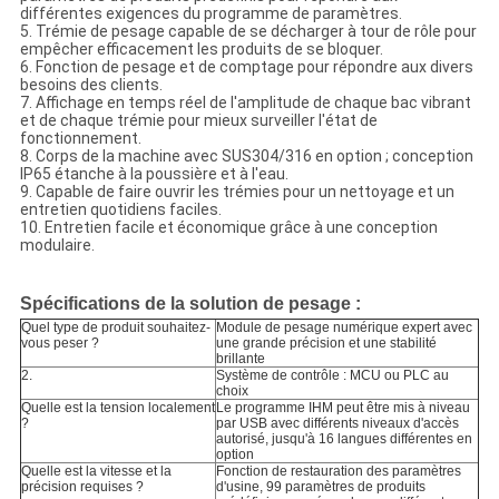
différentes exigences du programme de paramètres.
5. Trémie de pesage capable de se décharger à tour de rôle pour
empêcher efficacement les produits de se bloquer.
6. Fonction de pesage et de comptage pour répondre aux divers
besoins des clients.
7. Affichage en temps réel de l'amplitude de chaque bac vibrant
et de chaque trémie pour mieux surveiller l'état de
fonctionnement.
8. Corps de la machine avec SUS304/316 en option ; conception
IP65 étanche à la poussière et à l'eau.
9. Capable de faire ouvrir les trémies pour un nettoyage et un
entretien quotidiens faciles.
10. Entretien facile et économique grâce à une conception
modulaire.
Spécifications de la solution de pesage :
Quel type de produit souhaitez-
Module de pesage numérique expert avec 
vous peser ?
une grande précision et une stabilité 
brillante
2. 
Système de contrôle : MCU ou PLC au 
choix
Quelle est la tension localement 
Le programme IHM peut être 
mis à niveau 
?
par USB avec différents niveaux d'accès 
autorisé, jusqu'à 16 langues différentes en 
option
Quelle est la vitesse et la 
Fonction de restauration des paramètres 
précision requises ?
d'usine, 99 paramètres de produits 