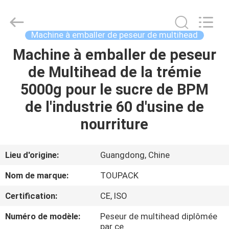
TOUPACK
INTELLIGENT
EQUIPMENT
CO.,
LTD.
Machine à emballer de peseur de multihead
All
Rights
Machine à emballer de peseur
MAISON
Reserved.
de Multihead de la trémie
PRODUITS
5000g pour le sucre de BPM
de l'industrie 60 d'usine de
À
nourriture
PROPOS
DE
Lieu d'origine:
Guangdong, Chine
NOUS
Nom de marque:
TOUPACK
Certification:
CE, ISO
VISITE
Numéro de modèle:
Peseur de multihead diplômée
D'USINE
par ce