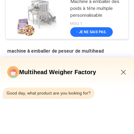
Machine à emballer des
poids à tête multiple
personnalisable
MOQ:1
- JE NE SAIS PAS.
machine à emballer de peseur de multihead
Machine d'emballage secondaire à plaque en cavité verticale
multi-tête pesanteur de pain en sac
Multihead Weigher Factory
Machine de remplissage et d'étanchéité automatique pour les
11:28 AM
canettes en fer pour bouteille 10-500g de viande de limace en
conserve
Good day, what product are you looking for?
Machine à peser automatique de type ceinture multi-tête
combinée
Catégories populaires
Tous