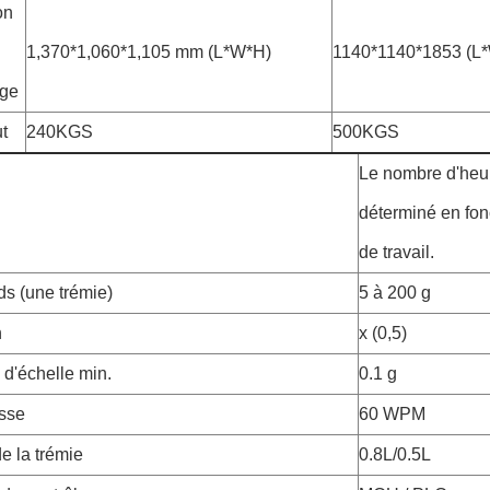
on
1,370*1,060*1,105 mm (L*W*H)
1140*1140*1853 (L
age
t
240KGS
500KGS
Le nombre d'heur
déterminé en fon
de travail.
ds (une trémie)
5 à 200 g
n
x (0,5)
e d'échelle min.
0.1 g
esse
60 WPM
e la trémie
0.8L/0.5L