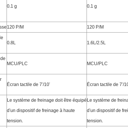
0.1 g
0.1 g
esse
120 P/M
120 P/M
de
0.8L
1.6L/2.5L
 de
MCU/PLC
MCU/PLC
r
Écran tactile de 7'/10'
Écran tactile de 7'/1
Le système de freinage doit être équipé
Le système de freina
d'un dispositif de freinage à haute
d'un dispositif de fr
tension.
tension.