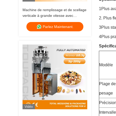
1Plus av
Machine de remplissage et de scellage
verticale à grande vitesse avec
2. Plus f
peseuse associative (80-200 sacs/min)
Parlez Maintenant.
3Plus sta
4Plus pra
Spécific
Modèle
Plage de
pesage
Précisio
Vidéo
Intervalle