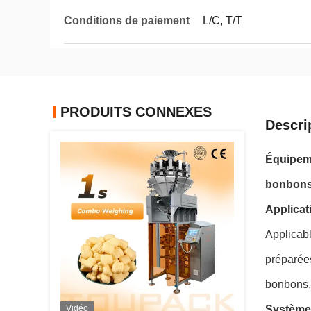
Conditions de paiement
L/C, T/T
PRODUITS CONNEXES
Descri
Équipeme
bonbons 
Applicat
Applicabl
préparées
bonbons,l
Vidéo
Système 