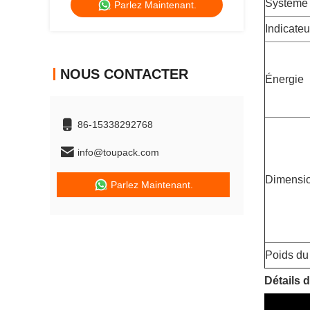
Système 
Parlez Maintenant.
Indicate
NOUS CONTACTER
Énergie
86-15338292768
info@toupack.com
Dimensio
Parlez Maintenant.
Poids du 
Détails 