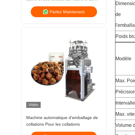
Dimensi
conditionnement des granulés,
Parlez Maintenant.
machine de conditionnement des
de
haricots blancs
l'emball
Poids bru
Modèle
Max. Poi
Précisio
Intervall
Vidéo
Max. vit
Machine automatique d'emballage de
collations Pour les collations
Volume d