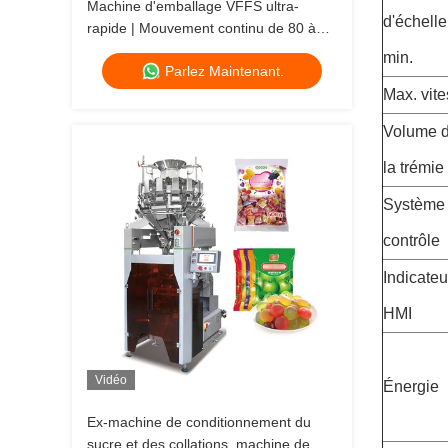
Machine d'emballage VFFS ultra-
d'échelle
rapide | Mouvement continu de 80 à
200 BPM
min.
Parlez Maintenant.
Max. vit
Volume 
la trémie
Système
contrôle
Indicateu
HMI
Vidéo
Énergie
Ex-machine de conditionnement du
sucre et des collations, machine de