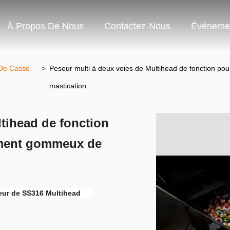
À Propos De Nous
Contactez-Nous
Événeme
 De Casse-
>
Peseur multi à deux voies de Multihead de fonction p
mastication
ltihead de fonction
ement gommeux de
eur de SS316 Multihead