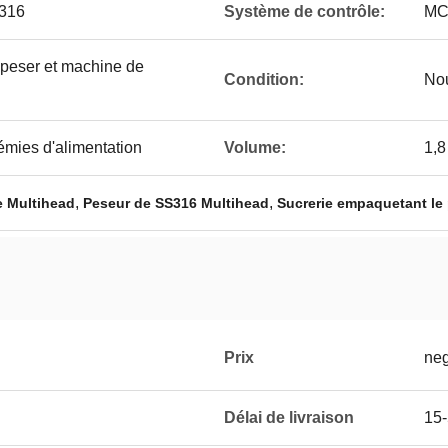
/316
Système de contrôle:
MC
 peser et machine de
Condition:
No
rémies d'alimentation
Volume:
1,8
,
,
e Multihead
Peseur de SS316 Multihead
Sucrerie empaquetant le
Prix
neg
Délai de livraison
15-