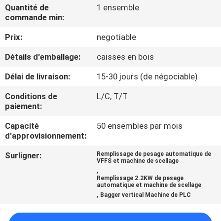
Quantité de
1 ensemble
commande min:
CONTRÔLE
Prix:
negotiable
DE
QUALITÉ
Détails d'emballage:
caisses en bois
Délai de livraison:
15-30 jours (de négociable)
CONTACTEZ-
Conditions de
L/C, T/T
NOUS
paiement:
Capacité
50 ensembles par mois
NOUVELLES
d'approvisionnement:
Surligner:
Remplissage de pesage automatique de
VFFS et machine de scellage
CAS
,
Remplissage 2.2KW de pesage
automatique et machine de scellage
,
Bagger vertical Machine de PLC
DEMANDEZ
UN DEVIS