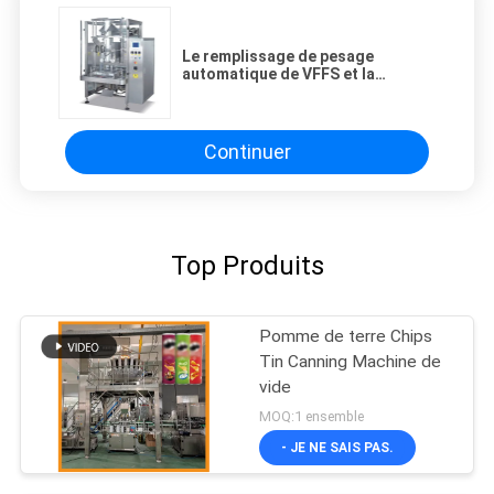
Le remplissage de pesage
automatique de VFFS et la
machine de scellage 2.2KW pour
des casse-croûte reposent
mettre en sac
Continuer
Top Produits
Pomme de terre Chips
Tin Canning Machine de
vide
MOQ:1 ensemble
- JE NE SAIS PAS.