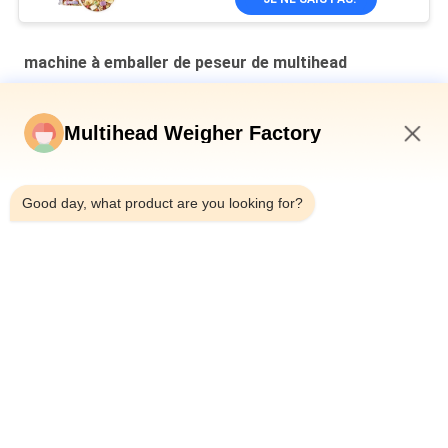
machine à emballer de peseur de multihead
Machine d'emballage secondaire à plaque en cavité verticale
multi-tête pesanteur de pain en sac
Multihead Weigher Factory
Machine de remplissage et d'étanchéité automatique pour les
2:33 PM
canettes en fer pour bouteille 10-500g de viande de limace en
conserve
Good day, what product are you looking for?
Machine à peser automatique de type ceinture multi-tête
combinée
Catégories populaires
Tous
Machine À Emballer 
Peseuse Associative
De Peseur De 
Multihead
Machine À Emballer 
Machine 
Linéaire De Peseur
D'emballage 