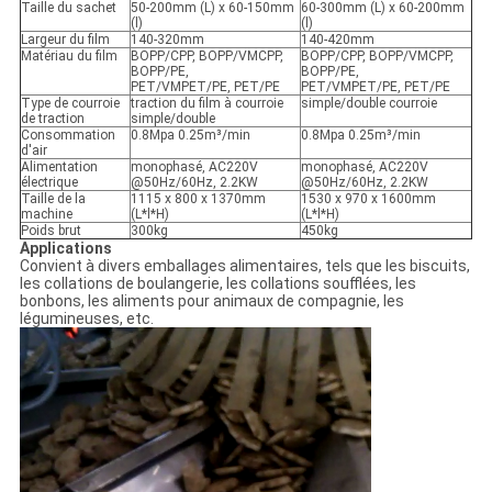
Taille du sachet
50-200mm (L) x 60-150mm
60-300mm (L) x 60-200mm
(l)
(l)
Largeur du film
140-320mm
140-420mm
Matériau du film
BOPP/CPP, BOPP/VMCPP,
BOPP/CPP, BOPP/VMCPP,
BOPP/PE,
BOPP/PE,
PET/VMPET/PE, PET/PE
PET/VMPET/PE, PET/PE
Type de courroie
traction du film à courroie
simple/double courroie
de traction
simple/double
Consommation
0.8Mpa 0.25m³/min
0.8Mpa 0.25m³/min
d'air
Alimentation
monophasé, AC220V
monophasé, AC220V
électrique
@50Hz/60Hz, 2.2KW
@50Hz/60Hz, 2.2KW
Taille de la
1115 x 800 x 1370mm
1530 x 970 x 1600mm
machine
(L*l*H)
(L*l*H)
Poids brut
300kg
450kg
Applications
Convient à divers emballages alimentaires, tels que les biscuits,
les collations de boulangerie, les collations soufflées, les
bonbons, les aliments pour animaux de compagnie, les
légumineuses, etc.