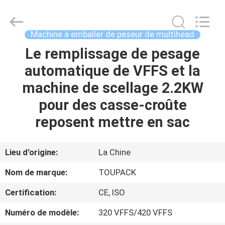
TOUPACK
INTELLIGENT
EQUIPMENT
CO.,
LTD.
Machine à emballer de peseur de multihead
All
Rights
Le remplissage de pesage
MAISON
Reserved.
automatique de VFFS et la
PRODUITS
machine de scellage 2.2KW
pour des casse-croûte
À
reposent mettre en sac
PROPOS
DE
Lieu d'origine:
La Chine
NOUS
Nom de marque:
TOUPACK
Certification:
CE, ISO
VISITE
Numéro de modèle:
320 VFFS/420 VFFS
D'USINE