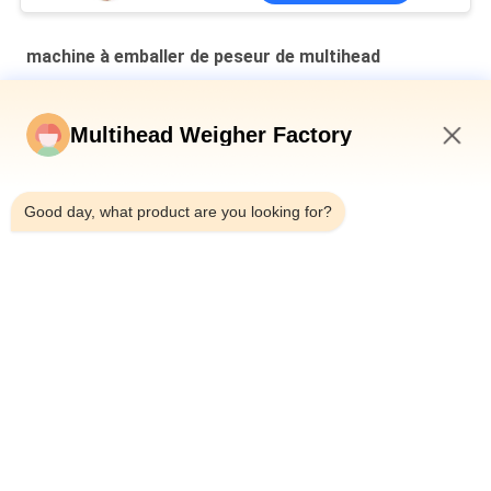
machine à emballer de peseur de multihead
Machine d'emballage secondaire à plaque en cavité verticale
multi-tête pesanteur de pain en sac
Multihead Weigher Factory
Machine de remplissage et d'étanchéité automatique pour les
1:40 PM
canettes en fer pour bouteille 10-500g de viande de limace en
conserve
Good day, what product are you looking for?
Machine à peser automatique de type ceinture multi-tête
combinée
Catégories populaires
Tous
Machine À Emballer 
Peseuse Associative
De Peseur De 
Multihead
Machine À Emballer 
Machine 
Linéaire De Peseur
D'emballage 