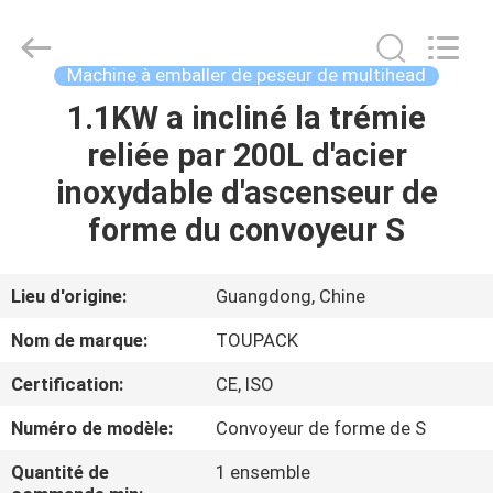
TOUPACK
INTELLIGENT
EQUIPMENT
CO.,
LTD.
Machine à emballer de peseur de multihead
All
Rights
1.1KW a incliné la trémie
MAISON
Reserved.
reliée par 200L d'acier
PRODUITS
inoxydable d'ascenseur de
forme du convoyeur S
À
PROPOS
Lieu d'origine:
Guangdong, Chine
DE
Nom de marque:
TOUPACK
NOUS
Certification:
CE, ISO
Numéro de modèle:
Convoyeur de forme de S
VISITE
D'USINE
Quantité de
1 ensemble