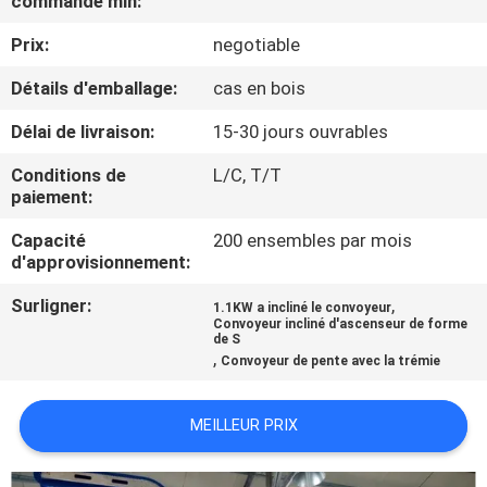
commande min:
Prix:
negotiable
CONTRÔLE
DE
Détails d'emballage:
cas en bois
QUALITÉ
Délai de livraison:
15-30 jours ouvrables
Conditions de
L/C, T/T
CONTACTEZ-
paiement:
NOUS
Capacité
200 ensembles par mois
d'approvisionnement:
NOUVELLES
Surligner:
,
1.1KW a incliné le convoyeur
Convoyeur incliné d'ascenseur de forme
de S
,
Convoyeur de pente avec la trémie
CAS
MEILLEUR PRIX
DEMANDEZ
UN DEVIS