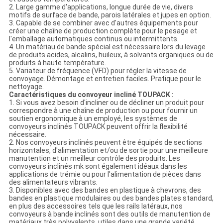
2. Large gamme d'applications, longue durée de vie, divers
motifs de surface de bande, parois latérales et jupes en option.
3. Capable de se combiner avec d'autres équipements pour
créer une chaîne de production complète pour le pesage et
l'emballage automatiques continus ou intermittents.
4. Un matériau de bande spécial est nécessaire lors du levage
de produits acides, alcalins, huileux, à solvants organiques ou de
produits à haute température.
5. Variateur de fréquence (VFD) pour régler la vitesse de
convoyage. Démontage et entretien faciles. Pratique pour le
nettoyage.
Caractéristiques du convoyeur incliné TOUPACK :
1. Si vous avez besoin d'incliner ou de décliner un produit pour
correspondre à une chaîne de production ou pour fournir un
soutien ergonomique à un employé, les systèmes de
convoyeurs inclinés TOUPACK peuvent offrir la flexibilité
nécessaire.
2. Nos convoyeurs inclinés peuvent être équipés de sections
horizontales, d'alimentation et/ou de sortie pour une meilleure
manutention et un meilleur contrôle des produits. Les
convoyeurs inclinés mk sont également idéaux dans les
applications de trémie ou pour l'alimentation de pièces dans
des alimentateurs vibrants.
3. Disponibles avec des bandes en plastique à chevrons, des
bandes en plastique modulaires ou des bandes plates standard,
en plus des accessoires tels que les rails latéraux, nos
convoyeurs à bande inclinés sont des outils de manutention de
matériaux très polyvalents, utiles dans une grande variété