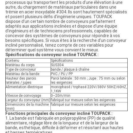
processus qui transportent les produits d'une élévation à une
autre, du chargement de matériaux particulaires dans une
trémie en acier inoxydable #304. Ils sont hautement spécialisés
et posent plusieurs défis d'ingénierie uniques. TOUPACK
dispose d'un certain nombre de convoyeurs parfaitement
adaptés aux applications inclinées et dispose d'une équipe
d'ingénieurs et de techniciens professionnels, capables de
concevoir des systèmes de convoyeurs pour répondre à vos
besoins spécifiques. Si vous êtes à la recherche d'un convoyeur
incliné personnalisé, tenez compte de ces variables pour
déterminer quel système vous convient le mieux.
Spécifications du convoyeur incliné TOUPACK :
Contenu
Spécifications
Matériau du corps
SUS304
Type de convoyeur
bande / plaque à chaîne
Matériau de la bande
PVC / PU / PP
Hauteur des parois
Paroi latérale : 50 mm ; Jupe : 75 mm ou selon
latérales / jupes
les exigences
Alimentation électrique
monophasé / triphasé 220V/380V 50HZ/60HZ,
1,1KW
Vitesse de convoyage
0~20m/min
Largeur du convoyeur (mm)
fabriqué sur mesure selon les exigences
Dimensions de la machine
fabriqué sur mesure selon les exigences
(mm)
Fonctions principales du convoyeur incliné TOUPACK :
1. La bande est fabriquée en polypropylène (PP) de qualité
alimentaire, réglage libre de la longueur et de la largeur de la
bande, esthétique, difficile à déformer et résistant aux hautes
et basses températures.