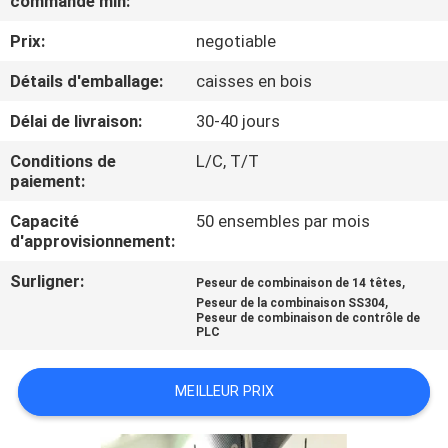
commande min:
Prix:
negotiable
CONTRÔLE
DE
Détails d'emballage:
caisses en bois
QUALITÉ
Délai de livraison:
30-40 jours
Conditions de
L/C, T/T
CONTACTEZ-
paiement:
NOUS
Capacité
50 ensembles par mois
d'approvisionnement:
NOUVELLES
Surligner:
,
Peseur de combinaison de 14 têtes
,
Peseur de la combinaison SS304
Peseur de combinaison de contrôle de
PLC
CAS
MEILLEUR PRIX
DEMANDEZ
UN DEVIS