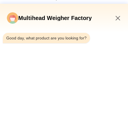
Machine d'emballage secondaire à plaque en cavité verticale
multi-tête pesanteur de pain en sac
Multihead Weigher Factory
Machine de remplissage et d'étanchéité automatique pour les
12:43 AM
canettes en fer pour bouteille 10-500g de viande de limace en
conserve
Good day, what product are you looking for?
Machine à peser automatique de type ceinture multi-tête
combinée
Catégories populaires
Tous
Machine À Emballer 
Peseuse Associative
De Peseur De 
Multihead
Machine À Emballer 
Machine 
Linéaire De Peseur
D'emballage 
Alimentaire De 
Machine À Emballer 
Machine De 
Casse-Croûte
À Plusieurs Voies
Conditionnement 