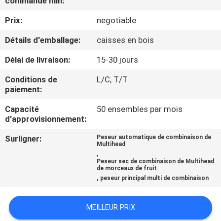
commande min:
Prix:
negotiable
CONTRÔLE
DE
Détails d'emballage:
caisses en bois
QUALITÉ
Délai de livraison:
15-30 jours
Conditions de
L/C, T/T
CONTACTEZ-
paiement:
NOUS
Capacité
50 ensembles par mois
d'approvisionnement:
NOUVELLES
Surligner:
Peseur automatique de combinaison de
Multihead
,
Peseur sec de combinaison de Multihead
CAS
de morceaux de fruit
,
peseur principal multi de combinaison
DEMANDEZ
MEILLEUR PRIX
UN DEVIS