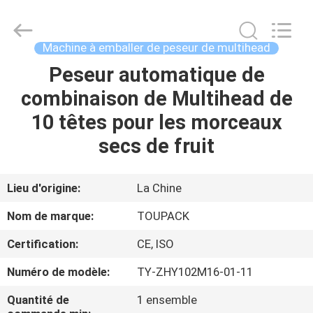
TOUPACK
INTELLIGENT
EQUIPMENT
CO.,
LTD.
Machine à emballer de peseur de multihead
All
Rights
Peseur automatique de
MAISON
Reserved.
combinaison de Multihead de
PRODUITS
10 têtes pour les morceaux
secs de fruit
À
PROPOS
Lieu d'origine:
La Chine
DE
Nom de marque:
TOUPACK
NOUS
Certification:
CE, ISO
Numéro de modèle:
TY-ZHY102M16-01-11
VISITE
D'USINE
Quantité de
1 ensemble