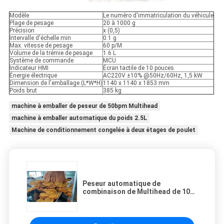
Modèle
Le numéro d'immatriculation du véhicule
Plage de pesage
20 à 1000 g
Précision
x (0,5)
Intervalle d'échelle min
0.1 g
Max. vitesse de pesage
60 p/M
Volume de la trémie de pesage
1.6 L
Système de commande
MCU
Indicateur HMI
Écran tactile de 10 pouces
Énergie électrique
AC220V ±10% @50Hz/60Hz, 1,5 kW
Dimension de l'emballage (L*W*H)
1140 x 1140 x 1853 mm
Poids brut
385 kg
machine à emballer de peseur de 50bpm Multihead
machine à emballer automatique du poids 2.5L
Machine de conditionnement congelée à deux étages de poulet
Peseur automatique de
combinaison de Multihead de 10
têtes pour les morceaux secs de
fruit