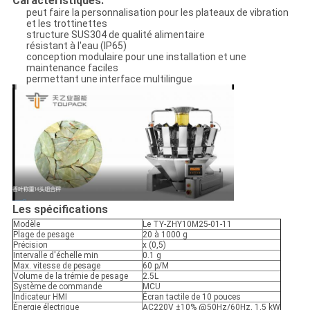
Caractéristiques:
peut faire la personnalisation pour les plateaux de vibration
et les trottinettes
structure SUS304 de qualité alimentaire
résistant à l'eau (IP65)
conception modulaire pour une installation et une
maintenance faciles
permettant une interface multilingue
Les spécifications
Modèle
Le TY-ZHY10M25-01-11
Plage de pesage
20 à 1000 g
Précision
x (0,5)
Intervalle d'échelle min
0.1 g
Max. vitesse de pesage
60 p/M
Volume de la trémie de pesage
2.5L
Système de commande
MCU
Indicateur HMI
Écran tactile de 10 pouces
Énergie électrique
AC220V ±10% @50Hz/60Hz, 1,5 kW