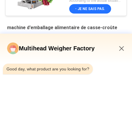
According to the actual situation MOQ:1 set
- JE NE SAIS PAS.
machine d'emballage alimentaire de casse-croûte
Ligne d'emballage de peses à têtes multiples pour noix de
cajou
Multihead Weigher Factory
Machine automatique d'emballage de collations Pour les
11:13 PM
collations
Good day, what product are you looking for?
Le système de contrôle mou de PLC d'acier inoxydable Sugar
Production Line With adaptent la capacité aux besoins du
client
Catégories populaires
Tous
Machine À Emballer 
Peseuse Associative
De Peseur De 
Multihead