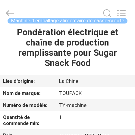
TOUPACK
INTELLIGENT
EQUIPMENT
CO.,
LTD.
Machine d'emballage alimentaire de casse-croûte
All
Rights
Pondération électrique et
MAISON
Reserved.
chaîne de production
PRODUITS
remplissante pour Sugar
Snack Food
À
PROPOS
Lieu d'origine:
La Chine
DE
Nom de marque:
TOUPACK
NOUS
Numéro de modèle:
TY-machine
Quantité de
1
VISITE
commande min:
D'USINE