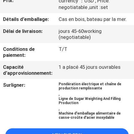
Prix:
currency ：USD , Price:
negotiatable ,unit :set
CONTRÔLE
Détails d'emballage:
Cas en bois, bateau par la mer.
DE
Délai de livraison:
jours 45-60working
QUALITÉ
(negotiatable)
Conditions de
T/T
CONTACTEZ-
paiement:
NOUS
Capacité
1 a placé 45 jours ouvrables
d'approvisionnement:
NOUVELLES
Surligner:
Pondération électrique et chaîne de
production remplissante
,
Ligne de Sugar Weighting And Filling
CAS
Production
,
Machine d'emballage alimentaire de
casse-croûte d'acier inoxydable
DEMANDEZ
UN DEVIS