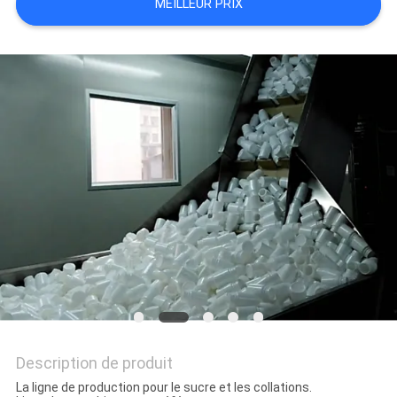
MEILLEUR PRIX
SITEMAP
POLITIQUE
DE
CONFIDENTIALITÉ
Description de produit
La ligne de production pour le sucre et les collations.