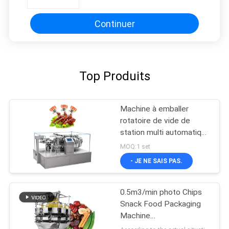
Continuer
Top Produits
Machine à emballer
rotatoire de vide de
station multi automatique
pour le casse-croûte
MOQ:1 set
- JE NE SAIS PAS.
0.5m3/min photo Chips
Snack Food Packaging
Machine
L1400*W1000*H1800mm