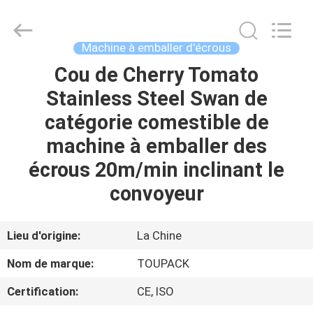
TOUPACK
INTELLIGENT
EQUIPMENT
CO.,
LTD.
Machine à emballer d'écrous
All
Rights
Cou de Cherry Tomato
MAISON
Reserved.
Stainless Steel Swan de
PRODUITS
catégorie comestible de
machine à emballer des
À
écrous 20m/min inclinant le
PROPOS
convoyeur
DE
NOUS
Lieu d'origine:
La Chine
Nom de marque:
TOUPACK
VISITE
Certification:
CE, ISO
D'USINE