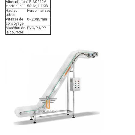
Alimentation
1P, AC220V
électrique
50Hz, 1.1KW
Hauteur
Personnalisée
totale
Vitesse de
0~20m/min
convoyage
Matériau de
PVC/PU/PP
la courroie