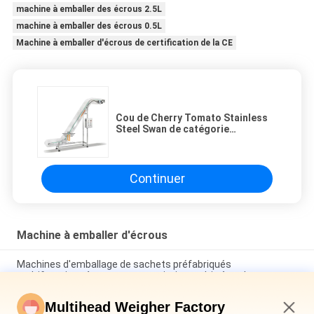
machine à emballer des écrous 2.5L
machine à emballer des écrous 0.5L
Machine à emballer d'écrous de certification de la CE
Cou de Cherry Tomato Stainless
Steel Swan de catégorie
comestible de machine à emballer
des écrous 20m/min inclinant le
convoyeur
Continuer
Machine à emballer d'écrous
Machines d'emballage de sachets préfabriqués
multifonctions à peseuse associative multi-têtes haute
vitesse 300 BPM pour graines de tournesol et noix
Multihead Weigher Factory