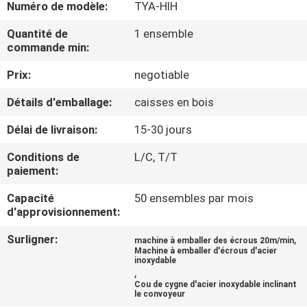
Numéro de modèle:
TYA-HIH
CONTRÔLE
Quantité de
1 ensemble
commande min:
DE
Prix:
negotiable
QUALITÉ
Détails d'emballage:
caisses en bois
CONTACTEZ-
Délai de livraison:
15-30 jours
NOUS
Conditions de
L/C, T/T
paiement:
NOUVELLES
Capacité
50 ensembles par mois
d'approvisionnement:
CAS
Surligner:
,
machine à emballer des écrous 20m/min
Machine à emballer d'écrous d'acier
inoxydable
,
DEMANDEZ
Cou de cygne d'acier inoxydable inclinant
le convoyeur
UN DEVIS