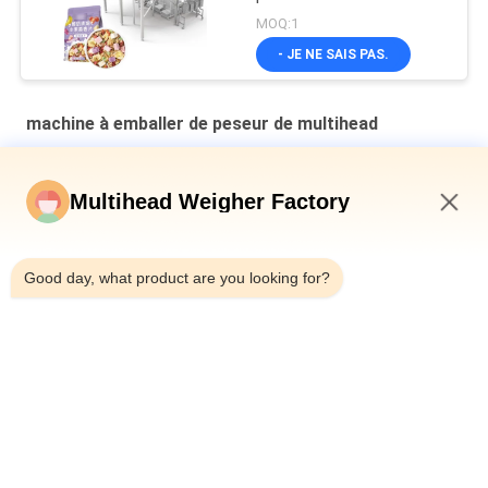
MOQ:1
- JE NE SAIS PAS.
machine à emballer de peseur de multihead
Machine d'emballage secondaire à plaque en cavité verticale
multi-tête pesanteur de pain en sac
Multihead Weigher Factory
Machine de remplissage et d'étanchéité automatique pour les
9:36 AM
canettes en fer pour bouteille 10-500g de viande de limace en
conserve
Good day, what product are you looking for?
Machine à peser automatique de type ceinture multi-tête
combinée
Catégories populaires
Tous
Machine À Emballer 
Peseuse Associative
De Peseur De 