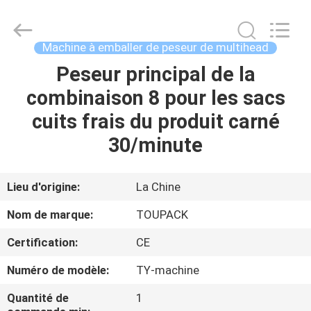
TOUPACK
INTELLIGENT
EQUIPMENT
CO.,
LTD.
Machine à emballer de peseur de multihead
All
Rights
Peseur principal de la
MAISON
Reserved.
combinaison 8 pour les sacs
PRODUITS
cuits frais du produit carné
30/minute
À
PROPOS
Lieu d'origine:
La Chine
DE
Nom de marque:
TOUPACK
NOUS
Certification:
CE
Numéro de modèle:
TY-machine
VISITE
D'USINE
Quantité de
1