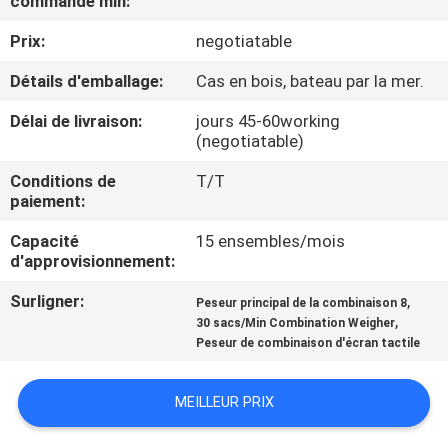
commande min:
Prix:
negotiatable
CONTRÔLE
DE
Détails d'emballage:
Cas en bois, bateau par la mer.
QUALITÉ
Délai de livraison:
jours 45-60working
(negotiatable)
CONTACTEZ-
Conditions de
T/T
paiement:
NOUS
Capacité
15 ensembles/mois
d'approvisionnement:
NOUVELLES
Surligner:
,
Peseur principal de la combinaison 8
,
30 sacs/Min Combination Weigher
CAS
Peseur de combinaison d'écran tactile
DEMANDEZ
MEILLEUR PRIX
UN DEVIS