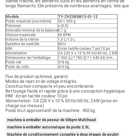
viande fraîche, les aliments cuits et les aliments en forme de
longs filaments. Elle présente de nombreux avantages, tels que
:
Modèle
TY-ZHZ083M13-01-12
Poids maximal (une trémie)
50-1 000 g
Précision
x (0,5)
Intervalle minimal de la balance
0,1 g
Vitesse maximale
60 BPM
Volume de la trémie
1,0 L/1,3 L
Système de contrôle
MCU
IHM
Écran tactile couleur 7 po/10 po
Alimentation
CA 220 V ± 10 % 50 Hz/60 Hz, 2 kW
Dimensions de l'emballage
1 960 (L) * 780 (l) * 1 640 (H) mm
Poids net
318 kg
Poids du colis
416 kg
Flux de produit optimisé, garanti.
Modes de rejet et de vidage intégrés.
Construction compacte et peu encombrante.
Nettoyage facile et rapide grâce à une conception hygiénique.
IHM : écran tactile couleur 10 po
Alimentation : CA 220 V ± 10 % 50 Hz/60 Hz, 2 kW (prise en
charge sur mesure)
Poids brut approximatif de la machine : 450 kg
machine à emballer de peseur de 50bpm Multihead
machine à emballer automatique du poids 2.5L
Machine de conditionnement congelée à deux étages de poulet