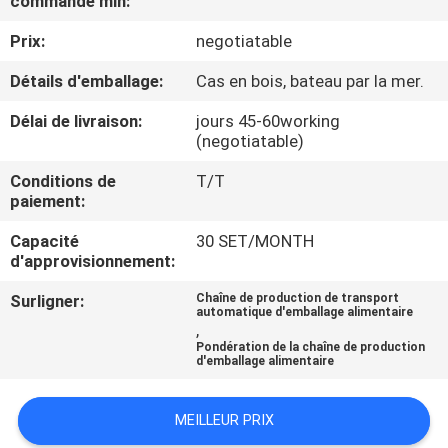
commande min:
Prix:
negotiatable
CONTRÔLE
DE
Détails d'emballage:
Cas en bois, bateau par la mer.
QUALITÉ
Délai de livraison:
jours 45-60working
(negotiatable)
CONTACTEZ-
Conditions de
T/T
paiement:
NOUS
Capacité
30 SET/MONTH
d'approvisionnement:
NOUVELLES
Surligner:
Chaîne de production de transport
automatique d'emballage alimentaire
,
CAS
Pondération de la chaîne de production
d'emballage alimentaire
DEMANDEZ
MEILLEUR PRIX
UN DEVIS