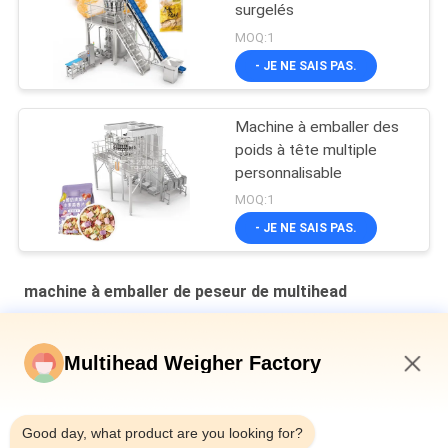
surgelés
MOQ:1
- JE NE SAIS PAS.
Machine à emballer des
poids à tête multiple
personnalisable
MOQ:1
- JE NE SAIS PAS.
machine à emballer de peseur de multihead
Machine d'emballage secondaire à plaque en cavité verticale
multi-tête pesanteur de pain en sac
Multihead Weigher Factory
Machine de remplissage et d'étanchéité automatique pour les
8:09 PM
canettes en fer pour bouteille 10-500g de viande de limace en
conserve
Good day, what product are you looking for?