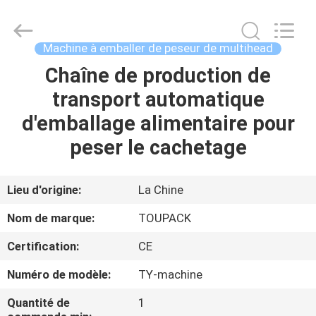
TOUPACK
INTELLIGENT
EQUIPMENT
CO.,
LTD.
Machine à emballer de peseur de multihead
All
Rights
Chaîne de production de
MAISON
Reserved.
transport automatique
PRODUITS
d'emballage alimentaire pour
peser le cachetage
À
PROPOS
Lieu d'origine:
La Chine
DE
Nom de marque:
TOUPACK
NOUS
Certification:
CE
Numéro de modèle:
TY-machine
VISITE
D'USINE
Quantité de
1