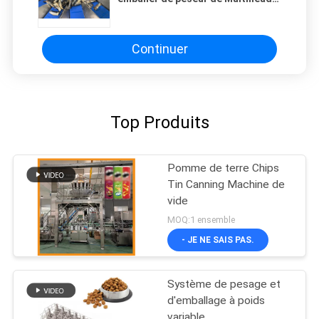
de ceinture 5000g pour la portion
de poisson collante
Continuer
Top Produits
Pomme de terre Chips
Tin Canning Machine de
vide
MOQ:1 ensemble
- JE NE SAIS PAS.
Système de pesage et
d'emballage à poids
variable