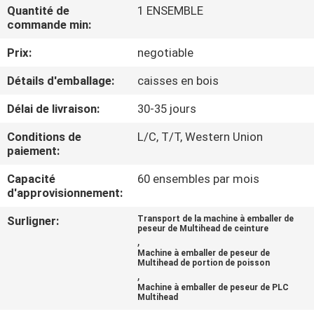
Quantité de
1 ENSEMBLE
commande min:
CONTRÔLE
Prix:
negotiable
DE
QUALITÉ
Détails d'emballage:
caisses en bois
Délai de livraison:
30-35 jours
CONTACTEZ-
Conditions de
L/C, T/T, Western Union
NOUS
paiement:
Capacité
60 ensembles par mois
NOUVELLES
d'approvisionnement:
Surligner:
Transport de la machine à emballer de
peseur de Multihead de ceinture
CAS
,
Machine à emballer de peseur de
Multihead de portion de poisson
,
DEMANDEZ
Machine à emballer de peseur de PLC
Multihead
UN DEVIS