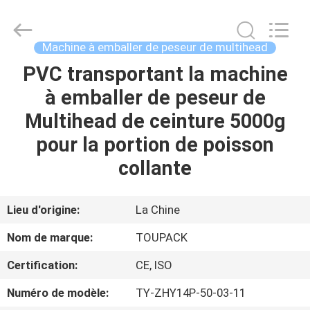
TOUPACK
INTELLIGENT
EQUIPMENT
CO.,
LTD.
Machine à emballer de peseur de multihead
All
Rights
PVC transportant la machine
MAISON
Reserved.
à emballer de peseur de
PRODUITS
Multihead de ceinture 5000g
pour la portion de poisson
À
collante
PROPOS
DE
Lieu d'origine:
La Chine
NOUS
Nom de marque:
TOUPACK
Certification:
CE, ISO
VISITE
Numéro de modèle:
TY-ZHY14P-50-03-11
D'USINE