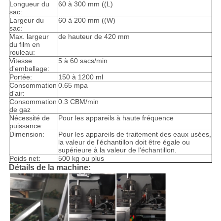
Longueur du
60 à 300 mm ((L)
sac:
Largeur du
60 à 200 mm ((W)
sac:
Max. largeur
de hauteur de 420 mm
du film en
rouleau:
Vitesse
5 à 60 sacs/min
d'emballage:
Portée:
150 à 1200 ml
Consommation
0.65 mpa
d'air:
Consommation
0.3 CBM/min
de gaz
Nécessité de
Pour les appareils à haute fréquence
puissance:
Dimension:
Pour les appareils de traitement des eaux usées,
la valeur de l'échantillon doit être égale ou
supérieure à la valeur de l'échantillon.
Poids net:
500 kg ou plus
Détails de la machine: