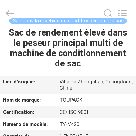
TOUPACK
INTELLIGENT
EQUIPMENT
CO.,
LTD.
Sac dans la machine de conditionnement de sac
All
Rights
Sac de rendement élevé dans
MAISON
Reserved.
le peseur principal multi de
PRODUITS
machine de conditionnement
de sac
À
PROPOS
Lieu d'origine:
Ville de Zhongshan, Guangdong,
Chine
DE
NOUS
Nom de marque:
TOUPACK
Certification:
CE/ ISO 9001
VISITE
Numéro de modèle:
TY-V420
D'USINE