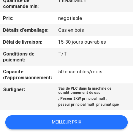
Quantité de
1 ENSEMBLE
commande min:
CONTRÔLE
Prix:
negotiable
DE
Détails d'emballage:
Cas en bois
QUALITÉ
Délai de livraison:
15-30 jours ouvrables
CONTACTEZ-
Conditions de
T/T
paiement:
NOUS
Capacité
50 ensembles/mois
d'approvisionnement:
NOUVELLES
Surligner:
Sac de PLC dans la machine de
conditionnement de sac
,
,
Peseur 2KW principal multi
CAS
peseur principal multi pneumatique
DEMANDEZ
MEILLEUR PRIX
UN DEVIS