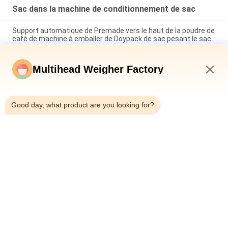
Sac dans la machine de conditionnement de sac
Support automatique de Premade vers le haut de la poudre de
café de machine à emballer de Doypack de sac pesant le sac
dans l'échelle de combinaison de sac
Machine à laver les vaisseaux à grande vitesse automatique
Multihead Weigher Factory
Tablettes de détergent poubelles Poche machine à emballer
machine à laver les vaisseaux poudre de gel poubelles
12:41 PM
machine à emballer des sacs
Good day, what product are you looking for?
380V machine d'emballage de sac en sac multi-fonction
debout gel gel de gel multi-tête poidsuse remplissage de
sachet
Catégories populaires
Tous
Machine À Emballer 
Peseuse Associative
De Peseur De 
Multihead
Machine À Emballer 
Machine 