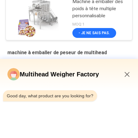
Machine à emballer des
poids à tête multiple
personnalisable
MOQ:1
- JE NE SAIS PAS.
machine à emballer de peseur de multihead
Machine d'emballage secondaire à plaque en cavité verticale
multi-tête pesanteur de pain en sac
Multihead Weigher Factory
Machine de remplissage et d'étanchéité automatique pour les
2:49 PM
canettes en fer pour bouteille 10-500g de viande de limace en
conserve
Good day, what product are you looking for?
Machine à peser automatique de type ceinture multi-tête
combinée
Catégories populaires
Tous