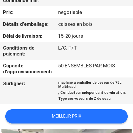
commande min:
Prix:
negotiable
CONTRÔLE
DE
Détails d'emballage:
caisses en bois
QUALITÉ
Délai de livraison:
15-20 jours
Conditions de
L/C, T/T
CONTACTEZ-
paiement:
NOUS
Capacité
50 ENSEMBLES PAR MOIS
d'approvisionnement:
NOUVELLES
Surligner:
machine à emballer de peseur de 75L
Multihead
,
,
Conducteur indépendant de vibration
Type convoyeurs de Z de seau
CAS
MEILLEUR PRIX
DEMANDEZ
UN DEVIS