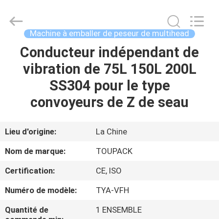
TOUPACK
INTELLIGENT
EQUIPMENT
CO.,
LTD.
Machine à emballer de peseur de multihead
All
Rights
Conducteur indépendant de
MAISON
Reserved.
vibration de 75L 150L 200L
PRODUITS
SS304 pour le type
convoyeurs de Z de seau
À
PROPOS
Lieu d'origine:
La Chine
DE
Nom de marque:
TOUPACK
NOUS
Certification:
CE, ISO
Numéro de modèle:
TYA-VFH
VISITE
D'USINE
Quantité de
1 ENSEMBLE