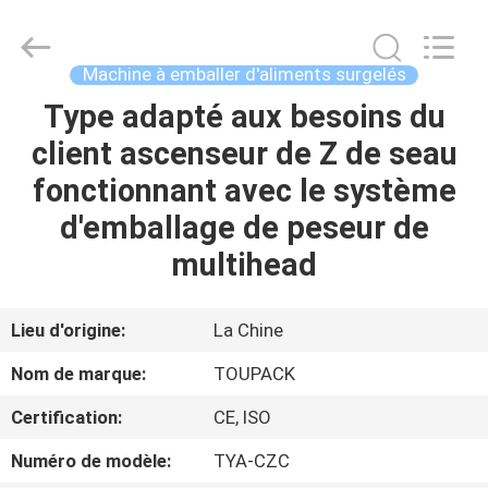
TOUPACK
INTELLIGENT
EQUIPMENT
CO.,
LTD.
Machine à emballer d'aliments surgelés
All
Rights
Type adapté aux besoins du
MAISON
Reserved.
client ascenseur de Z de seau
PRODUITS
fonctionnant avec le système
d'emballage de peseur de
À
multihead
PROPOS
DE
Lieu d'origine:
La Chine
NOUS
Nom de marque:
TOUPACK
Certification:
CE, ISO
VISITE
Numéro de modèle:
TYA-CZC
D'USINE