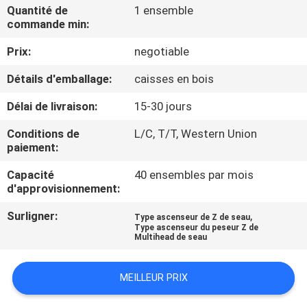
Quantité de
1 ensemble
commande min:
CONTRÔLE
Prix:
negotiable
DE
QUALITÉ
Détails d'emballage:
caisses en bois
Délai de livraison:
15-30 jours
CONTACTEZ-
Conditions de
L/C, T/T, Western Union
NOUS
paiement:
Capacité
40 ensembles par mois
NOUVELLES
d'approvisionnement:
Surligner:
,
Type ascenseur de Z de seau
Type ascenseur du peseur Z de
CAS
Multihead de seau
DEMANDEZ
MEILLEUR PRIX
UN DEVIS