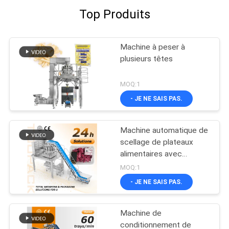
Top Produits
Machine à peser à
plusieurs têtes
MOQ:1
- JE NE SAIS PAS.
Machine automatique de
scellage de plateaux
alimentaires avec
pesage à têtes multiples
MOQ:1
pour une production à
- JE NE SAIS PAS.
grande vitesse et stable,
un pesage précis et une
large gamme
Machine de
d'applications
conditionnement de