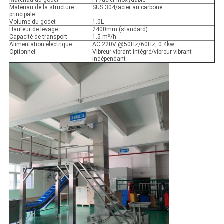
Matériau du godet
PP/acier inoxydable
Matériau de la structure
SUS 304/acier au carbone
principale
Volume du godet
1.0L
Hauteur de levage
2400mm (standard)
Capacité de transport
1.5 m³/h
Alimentation électrique
AC 220V @50Hz/60Hz, 0.4kw
Optionnel
Vibreur vibrant intégré/vibreur vibrant
indépendant