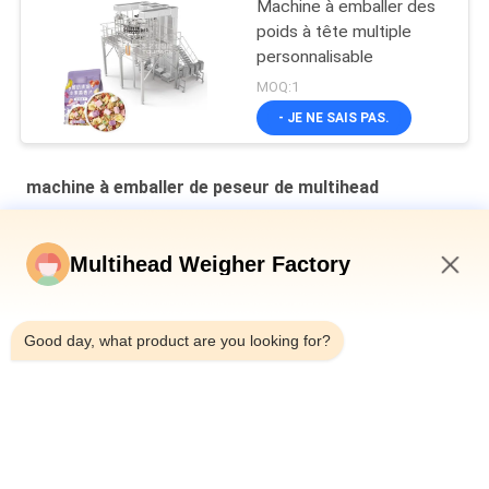
Machine à emballer des
poids à tête multiple
personnalisable
MOQ:1
- JE NE SAIS PAS.
machine à emballer de peseur de multihead
Machine d'emballage secondaire à plaque en cavité verticale
multi-tête pesanteur de pain en sac
Multihead Weigher Factory
Machine de remplissage et d'étanchéité automatique pour les
9:27 PM
canettes en fer pour bouteille 10-500g de viande de limace en
conserve
Good day, what product are you looking for?
Machine à peser automatique de type ceinture multi-tête
combinée
Catégories populaires
Tous