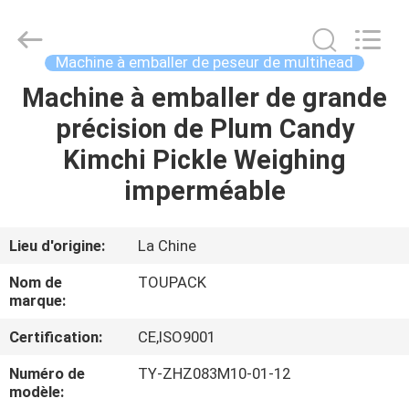
TOUPACK
INTELLIGENT
EQUIPMENT
CO.,
LTD.
Machine à emballer de peseur de multihead
All
Rights
Machine à emballer de grande
MAISON
Reserved.
précision de Plum Candy
PRODUITS
Kimchi Pickle Weighing
imperméable
À
PROPOS
Lieu d'origine:
La Chine
DE
Nom de
TOUPACK
NOUS
marque:
Certification:
CE,ISO9001
VISITE
Numéro de
TY-ZHZ083M10-01-12
D'USINE
modèle: