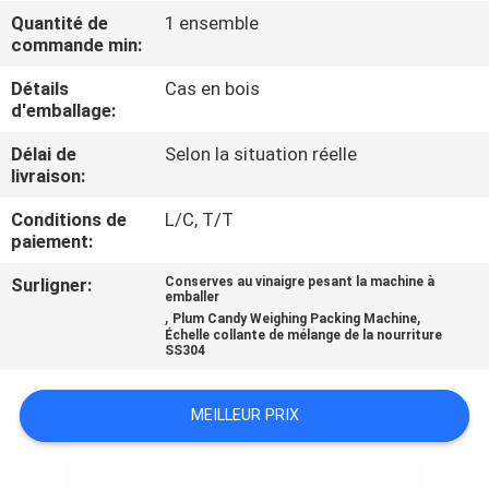
Quantité de
1 ensemble
commande min:
CONTRÔLE
DE
Détails
Cas en bois
d'emballage:
QUALITÉ
Délai de
Selon la situation réelle
livraison:
CONTACTEZ-
Conditions de
L/C, T/T
NOUS
paiement:
Surligner:
Conserves au vinaigre pesant la machine à
NOUVELLES
emballer
,
,
Plum Candy Weighing Packing Machine
Échelle collante de mélange de la nourriture
SS304
CAS
MEILLEUR PRIX
DEMANDEZ
UN DEVIS