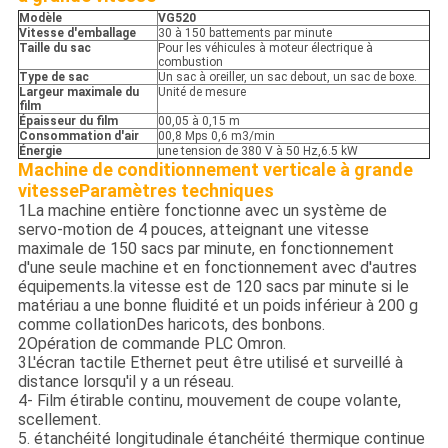
Modèle
VG520
Vitesse d'emballage
30 à 150 battements par minute
Taille du sac
Pour les véhicules à moteur électrique à
combustion
Type de sac
Un sac à oreiller, un sac debout, un sac de boxe.
Largeur maximale du
Unité de mesure
film
Épaisseur du film
00,05 à 0,15 m
Consommation d'air
00,8 Mps 0,6 m3/min
Énergie
une tension de 380 V à 50 Hz,6.5 kW
Machine de conditionnement verticale à grande
vitesse
Paramètres techniques
1La machine entière fonctionne avec un système de
servo-motion de 4 pouces, atteignant une vitesse
maximale de 150 sacs par minute, en fonctionnement
d'une seule machine et en fonctionnement avec d'autres
équipements.la vitesse est de 120 sacs par minute si le
matériau a une bonne fluidité et un poids inférieur à 200 g
comme collationDes haricots, des bonbons.
2Opération de commande PLC Omron.
3L'écran tactile Ethernet peut être utilisé et surveillé à
distance lorsqu'il y a un réseau.
4- Film étirable continu, mouvement de coupe volante,
scellement.
5. étanchéité longitudinale étanchéité thermique continue