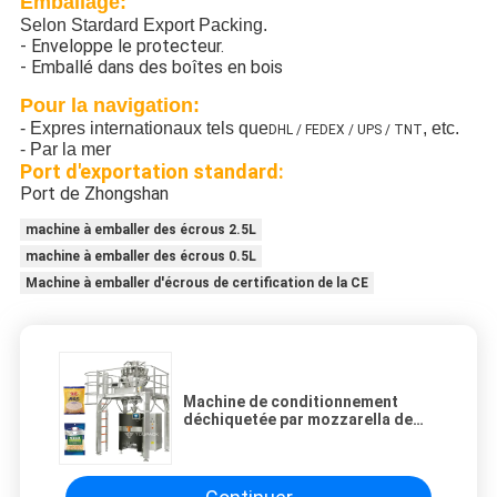
Emballage:
Selon Stardard Export Packing.
- Enveloppe le protecteur.
- Emballé dans des boîtes en bois
Pour la navigation:
- Expres internationaux tels que
, etc.
DHL / FEDEX / UPS / TNT
- Par la mer
Port d'exportation standard:
Port de Zhongshan
machine à emballer des écrous 2.5L
machine à emballer des écrous 0.5L
Machine à emballer d'écrous de certification de la CE
Machine de conditionnement
déchiquetée par mozzarella de
fromage avec la machine de
remplissage de farine d'avoine de
peseur de Multihead