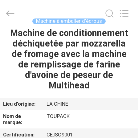
TOUPACK
INTELLIGENT
EQUIPMENT
CO.,
LTD.
Machine à emballer d'écrous
All
Rights
Machine de conditionnement
MAISON
Reserved.
déchiquetée par mozzarella
PRODUITS
de fromage avec la machine
de remplissage de farine
À
d'avoine de peseur de
PROPOS
Multihead
DE
NOUS
Lieu d'origine:
LA CHINE
Nom de
TOUPACK
VISITE
marque:
D'USINE
Certification:
CE,ISO9001