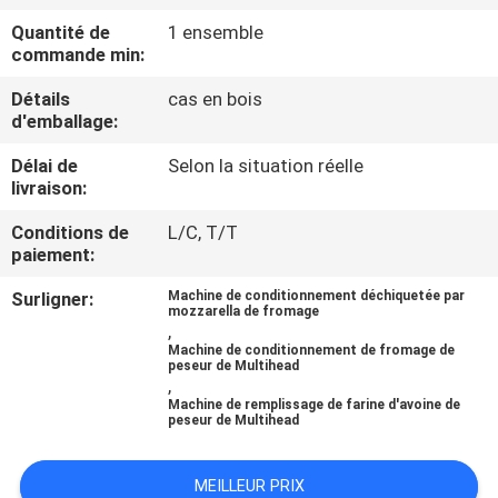
Quantité de
1 ensemble
CONTRÔLE
commande min:
DE
Détails
cas en bois
d'emballage:
QUALITÉ
Délai de
Selon la situation réelle
livraison:
CONTACTEZ-
NOUS
Conditions de
L/C, T/T
paiement:
Surligner:
Machine de conditionnement déchiquetée par
NOUVELLES
mozzarella de fromage
,
Machine de conditionnement de fromage de
peseur de Multihead
CAS
,
Machine de remplissage de farine d'avoine de
peseur de Multihead
DEMANDEZ
UN DEVIS
MEILLEUR PRIX