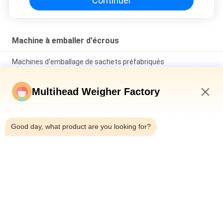
Continuer
Machine à emballer d'écrous
Machines d'emballage de sachets préfabriqués
multifonctions à peseuse associative multi-têtes haute
vitesse 300 BPM pour graines de tournesol et noix
Multihead Weigher Factory
Machine d'emballage verticale à peseuse 14 têtes pour noix
de 3L ou 5L, machine de conditionnement verticale à peseuse
10:17 PM
multi-têtes 32 têtes pour fruits déshydratés
Good day, what product are you looking for?
Automatique Pistache Popcorn Flocons de maïs Restez des
arachides Machine d'emballage des noix de cajou Machine
d'emballage de masse à plusieurs têtes
Catégories populaires
Tous
Machine À Emballer 
Peseuse Associative
De Peseur De 