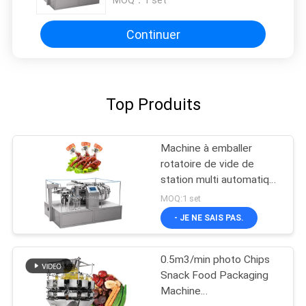
MOQ：
1 set
emballer
Continuer
Top Produits
Machine à emballer
rotatoire de vide de
station multi automatique
pour le casse-croûte
MOQ:1 set
- JE NE SAIS PAS.
0.5m3/min photo Chips
Snack Food Packaging
Machine