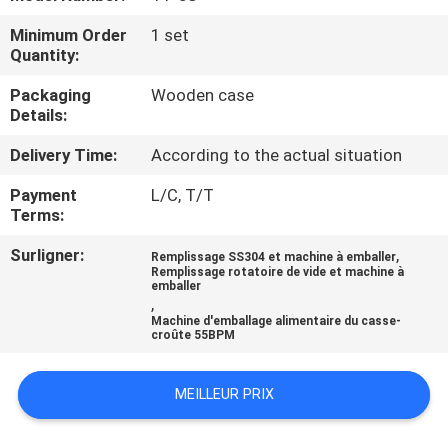
Minimum Order
1 set
CONTRÔLE
Quantity:
DE
Packaging
Wooden case
QUALITÉ
Details:
Delivery Time:
According to the actual situation
CONTACTEZ-
Payment
L/C, T/T
NOUS
Terms:
Surligner:
,
Remplissage SS304 et machine à emballer
NOUVELLES
Remplissage rotatoire de vide et machine à
emballer
,
Machine d'emballage alimentaire du casse-
CAS
croûte 55BPM
MEILLEUR PRIX
DEMANDEZ
UN DEVIS