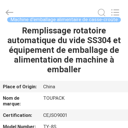
TOUPACK
INTELLIGENT
EQUIPMENT
CO.,
LTD.
Machine d'emballage alimentaire de casse-croûte
All
Rights
Remplissage rotatoire
MAISON
Reserved.
automatique du vide SS304 et
PRODUITS
équipement de emballage de
alimentation de machine à
À
emballer
PROPOS
DE
Place of Origin:
China
NOUS
Nom de
TOUPACK
marque:
VISITE
Certification:
CE,ISO9001
D'USINE
Model Number:
TY-8S