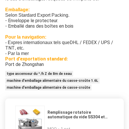
Emballage:
Selon Stardard Export Packing.
- Enveloppe le protecteur.
- Emballé dans des boîtes en bois
Pour la navigation:
DHL / FEDEX / UPS /
- Expres internationaux tels que
TNT
, etc.
- Par la mer
Port d'exportation standard:
Port de Zhongshan
type ascenseur du ³ /h Z de 8m de seau
machine d'emballage alimentaire du casse-croûte 1.6L
machine d'emballage alimentaire de casse-croûte
Remplissage rotatoire
automatique du vide SS304 et
équipement de emballage de
alimentation de machine à