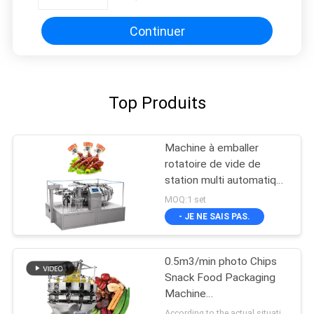
≤±1%
Continuer
Top Produits
Machine à emballer
rotatoire de vide de
station multi automatique
pour le casse-croûte
MOQ:1 set
- JE NE SAIS PAS.
0.5m3/min photo Chips
Snack Food Packaging
Machine
L1400*W1000*H1800m
According to the actual situation MOQ:1 set