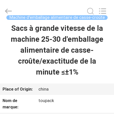
GUANGDONG
TOUPACK
INTELLIGENT
EQUIPMENT
Machine d'emballage alimentaire de casse-croûte
CO.,
LTD.
Sacs à grande vitesse de la
MAISON
All
Rights
Reserved.
machine 25-30 d'emballage
PRODUITS
alimentaire de casse-
croûte/exactitude de la
À
minute ≤±1%
PROPOS
DE
Place of Origin:
china
NOUS
Nom de
toupack
marque: