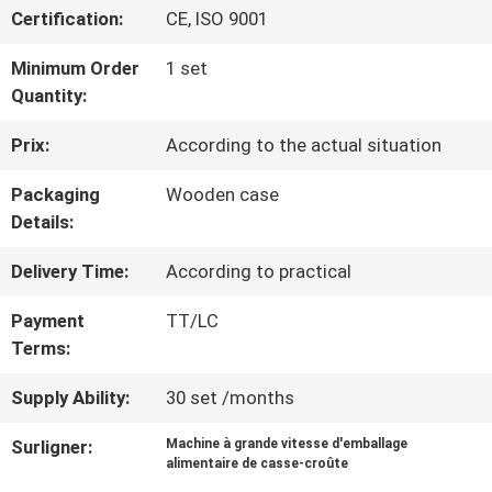
VISITE
Certification:
CE, ISO 9001
D'USINE
Minimum Order
1 set
Quantity:
CONTRÔLE
Prix:
According to the actual situation
DE
Packaging
Wooden case
Details:
QUALITÉ
Delivery Time:
According to practical
CONTACTEZ-
Payment
TT/LC
Terms:
NOUS
Supply Ability:
30 set /months
NOUVELLES
Surligner:
Machine à grande vitesse d'emballage
alimentaire de casse-croûte
,