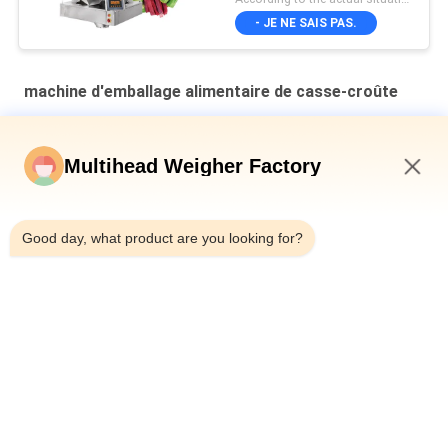
m
- JE NE SAIS PAS.
machine d'emballage alimentaire de casse-croûte
Ligne d'emballage de peses à têtes multiples pour noix de
cajou
Multihead Weigher Factory
7:54 PM
Machine automatique d'emballage de collations Pour les
collations
Good day, what product are you looking for?
Le système de contrôle mou de PLC d'acier inoxydable Sugar
Production Line With adaptent la capacité aux besoins du
client
Catégories populaires
Tous